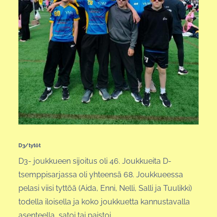
D3/tytöt
D3- joukkueen sijoitus oli 46. Joukkueita D-
tsemppisarjassa oli yhteensä 68. Joukkueessa
pelasi viisi tyttöä (Aida, Enni, Nelli, Salli ja Tuulikki)
todella iloisella ja koko joukkuetta kannustavalla
asenteella, satoi tai paistoi.