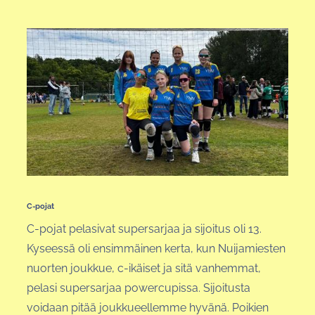
C-pojat
C-pojat pelasivat supersarjaa ja sijoitus oli 13.
Kyseessä oli ensimmäinen kerta, kun Nuijamiesten
nuorten joukkue, c-ikäiset ja sitä vanhemmat,
pelasi supersarjaa powercupissa. Sijoitusta
voidaan pitää joukkueellemme hyvänä. Poikien