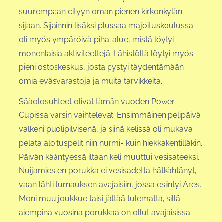
suurempaan cityyn oman pienen kirkonkylän
sijaan. Sijainnin lisäksi plussaa majoituskoulussa
oli myös ympäröivä piha-alue, mistä löytyi
monenlaisia aktiviteettejä. Lähistöltä löytyi myös
pieni ostoskeskus, josta pystyi täydentämään
omia eväsvarastoja ja muita tarvikkeita.
Sääolosuhteet olivat tämän vuoden Power
Cupissa varsin vaihtelevat. Ensimmäinen pelipäivä
valkeni puolipilvisenä, ja siinä kelissä oli mukava
pelata aloituspelit niin nurmi- kuin hiekkakentilläkin.
Päivän kääntyessä iltaan keli muuttui vesisateeksi.
Nuijamiesten porukka ei vesisadetta hätkähtänyt,
vaan lähti turnauksen avajaisiin, jossa esiintyi Ares.
Moni muu joukkue taisi jättää tulematta, sillä
aiempina vuosina porukkaa on ollut avajaisissa