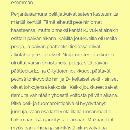
enemmän.
Perjantaiaamuna pelit jatkuivat sateen kastelemilla
märillä kentillä. Tämä aiheutti peleihin omat
haasteensa, mutta onneksi kentät kuivuivat ainakin
osittain päivän aikana. Kaikilla joukkueilla oli useita
pelejä, ja päivän päätteeksi tiedossa olivat
alkulahkojen sijoitukset. Nuijamiesten joukkueilla
oli ollut varsin onnistuneita pelejä, sillä päivän
päätteeksi E1- ja C-tyttöjen joukkueet päättivät
pelinsä lohkovoittoihin, ja D- keltaiset sekä - siniset
olivat lohkojensa kakkosia. Kaikki joukkueet saivat
riemuita vähintään yhdestä voitosta päivän aikana.
Pitkä peli- ja tuomarointipäivä ei hyydyttänyt
junnuja, vaan osa lähti vielä illalla Linnanmäelle
hakemaan lisää jännitystä elämään. Mukaan lähti
myös pari urheaa ja sinnikästä aikuisvalvojaa.