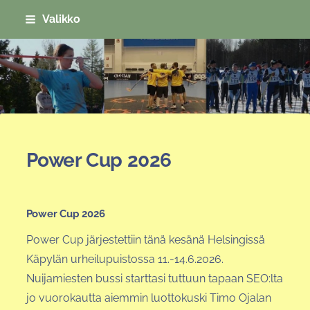
Siirry
Valikko
sivun
sisältöön
Sivuston etusivulle
Power Cup 2026
Power Cup 2026
Power Cup järjestettiin tänä kesänä Helsingissä
Käpylän urheilupuistossa 11.-14.6.2026.
Nuijamiesten bussi starttasi tuttuun tapaan SEO:lta
jo vuorokautta aiemmin luottokuski Timo Ojalan