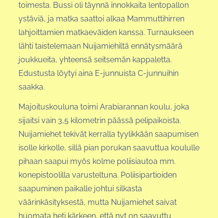
toimesta. Bussi oli täynnä innokkaita lentopallon
ystäviä, ja matka saattoi alkaa Mammuttihirren
lahjoittamien matkaeväiden kanssa. Turnaukseen
lähti taistelemaan Nuijamiehiltä ennätysmäärä
joukkueita, yhteensä seitsemän kappaletta.
Edustusta löytyi aina E-junnuista C-junnuihin
saakka.
Majoituskouluna toimi Arabiarannan koulu, joka
sijaitsi vain 3,5 kilometrin päässä pelipaikoista.
Nuijamiehet tekivät kerralla tyylikkään saapumisen
isolle kirkolle, sillä pian porukan saavuttua koululle
pihaan saapui myös kolme poliisiautoa mm.
konepistoolilla varusteltuna. Poliisipartioiden
saapuminen paikalle johtui silkasta
väärinkäsityksestä, mutta Nuijamiehet saivat
huomata heti kärkeen, että nyt on saavuttu