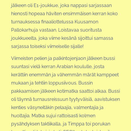
jälkeen oli E1-joukkue, joka nappasi sarjassaan
hienosti hopeaa häviten ensimmäisen kerran koko
turnauksessa finaaliottelussa Kuusamon
Pallokarhuja vastaan. Loistavaa suoritusta
joukkueelta, joka viime kesänä sijoittui samassa
sarjassa toiseksi viimeiselle sijalle!
Viimeisten pelien ja palkintojenjaon jälkeen bussi
suuntasi vielä kerran Arabian koululle, josta
kerättiin enemmän ja vähemmän märät kamppeet
mukaan ja tehtiin loppusiivous. Bussin
pakkaamisen jälkeen kotimatka saattoi alkaa. Bussi
oli täynnä turnausreissuun tyytyväisiä, aavistuksen
kenties väsyneitäkin pelaajia, valmentajia ja
huoltajia. Matka sujui rattoisasti kolmen
pysähdyksen taktiikalla, ja Timppa toi porukan