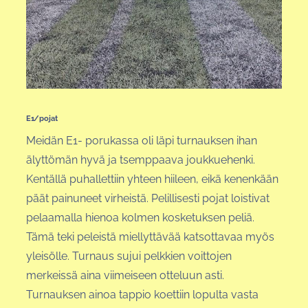
E1/pojat
Meidän E1- porukassa oli läpi turnauksen ihan
älyttömän hyvä ja tsemppaava joukkuehenki.
Kentällä puhallettiin yhteen hiileen, eikä kenenkään
päät painuneet virheistä. Pelillisesti pojat loistivat
pelaamalla hienoa kolmen kosketuksen peliä.
Tämä teki peleistä miellyttävää katsottavaa myös
yleisölle. Turnaus sujui pelkkien voittojen
merkeissä aina viimeiseen otteluun asti.
Turnauksen ainoa tappio koettiin lopulta vasta