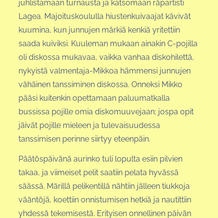
juhlistamaan turnausta ja katsomaan räpartisti
Lagea. Majoituskoululla hiustenkuivaajat kävivät
kuumina, kun junnujen märkiä kenkiä yritettiin
saada kuiviksi. Kuuleman mukaan ainakin C-pojilla
oli diskossa mukavaa, vaikka vanhaa diskohilettä,
nykyistä valmentaja-Mikkoa hämmensi junnujen
vähäinen tanssiminen diskossa. Onneksi Mikko
pääsi kuitenkin opettamaan paluumatkalla
bussissa pojille omia diskomuuvejaan; jospa opit
jäivät pojille mieleen ja tulevaisuudessa
tanssimisen perinne siirtyy eteenpäin.
Päätöspäivänä aurinko tuli lopulta esiin pilvien
takaa, ja viimeiset pelit saatiin pelata hyvässä
säässä. Märillä pelikentillä nähtiin jälleen tiukkoja
vääntöjä, koettiin onnistumisen hetkiä ja nautittiin
yhdessä tekemisestä. Erityisen onnellinen päivän