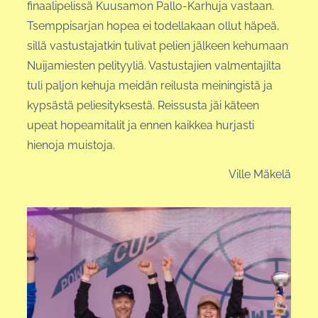
finaalipelissä Kuusamon Pallo-Karhuja vastaan.
Tsemppisarjan hopea ei todellakaan ollut häpeä,
sillä vastustajatkin tulivat pelien jälkeen kehumaan
Nuijamiesten pelityyliä. Vastustajien valmentajilta
tuli paljon kehuja meidän reilusta meiningistä ja
kypsästä peliesityksestä. Reissusta jäi käteen
upeat hopeamitalit ja ennen kaikkea hurjasti
hienoja muistoja.
Ville Mäkelä