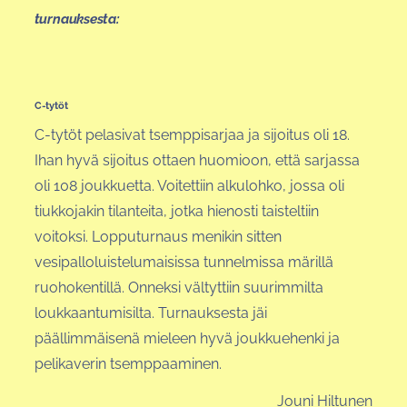
turnauksesta:
C-tytöt
C-tytöt pelasivat tsemppisarjaa ja sijoitus oli 18.
Ihan hyvä sijoitus ottaen huomioon, että sarjassa
oli 108 joukkuetta. Voitettiin alkulohko, jossa oli
tiukkojakin tilanteita, jotka hienosti taisteltiin
voitoksi. Lopputurnaus menikin sitten
vesipalloluistelumaisissa tunnelmissa märillä
ruohokentillä. Onneksi vältyttiin suurimmilta
loukkaantumisilta. Turnauksesta jäi
päällimmäisenä mieleen hyvä joukkuehenki ja
pelikaverin tsemppaaminen.
Jouni Hiltunen