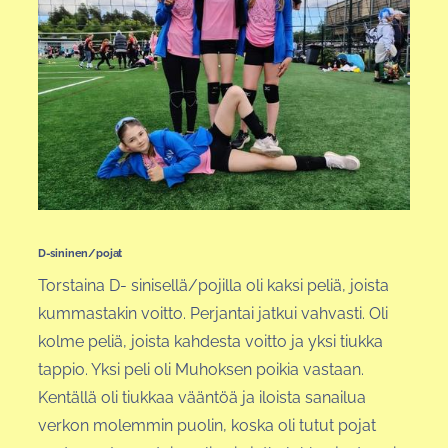
D-sininen/pojat
Torstaina D- sinisellä/pojilla oli kaksi peliä, joista
kummastakin voitto. Perjantai jatkui vahvasti. Oli
kolme peliä, joista kahdesta voitto ja yksi tiukka
tappio. Yksi peli oli Muhoksen poikia vastaan.
Kentällä oli tiukkaa vääntöä ja iloista sanailua
verkon molemmin puolin, koska oli tutut pojat