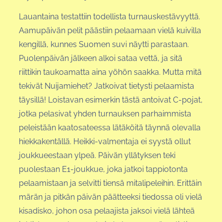
Lauantaina testattiin todellista turnauskestävyyttä.
Aamupäivän pelit päästiin pelaamaan vielä kuivilla
kengillä, kunnes Suomen suvi näytti parastaan.
Puolenpäivän jälkeen alkoi sataa vettä, ja sitä
riittikin taukoamatta aina yöhön saakka. Mutta mitä
tekivät Nuijamiehet? Jatkoivat tietysti pelaamista
täysillä! Loistavan esimerkin tästä antoivat C-pojat,
jotka pelasivat yhden turnauksen parhaimmista
peleistään kaatosateessa lätäköitä täynnä olevalla
hiekkakentällä. Heikki-valmentaja ei syystä ollut
joukkueestaan ylpeä. Päivän yllätyksen teki
puolestaan E1-joukkue, joka jatkoi tappiotonta
pelaamistaan ja selvitti tiensä mitalipeleihin. Erittäin
märän ja pitkän päivän päätteeksi tiedossa oli vielä
kisadisko, johon osa pelaajista jaksoi vielä lähteä