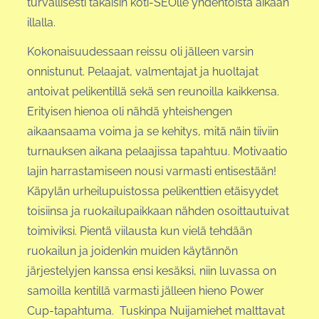
turvallisesti takaisin koti-SEOlle yhdentoista aikaan
illalla.
Kokonaisuudessaan reissu oli jälleen varsin
onnistunut. Pelaajat, valmentajat ja huoltajat
antoivat pelikentillä sekä sen reunoilla kaikkensa.
Erityisen hienoa oli nähdä yhteishengen
aikaansaama voima ja se kehitys, mitä näin tiiviin
turnauksen aikana pelaajissa tapahtuu. Motivaatio
lajin harrastamiseen nousi varmasti entisestään!
Käpylän urheilupuistossa pelikenttien etäisyydet
toisiinsa ja ruokailupaikkaan nähden osoittautuivat
toimiviksi. Pientä viilausta kun vielä tehdään
ruokailun ja joidenkin muiden käytännön
järjestelyjen kanssa ensi kesäksi, niin luvassa on
samoilla kentillä varmasti jälleen hieno Power
Cup-tapahtuma. Tuskinpa Nuijamiehet malttavat