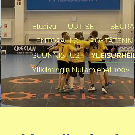
Etusivu
UUTISET
SEURA
LENTOPALLO
PÖYTÄTENN
SUUNNISTUS
YLEISURHEI
Ylikiimingin Nuijamiehet 100v