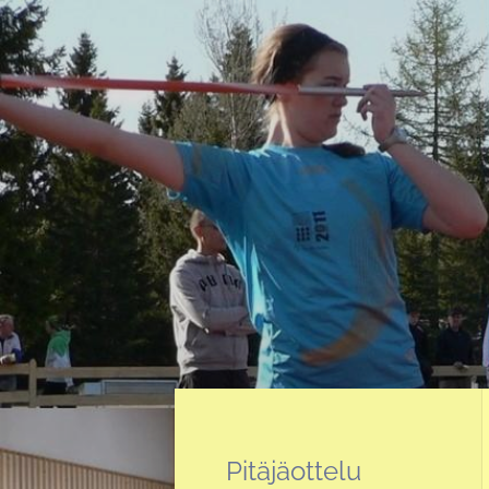
Siirry
sivun
sisältöön
Sivuston etusivulle
Pitäjäottelu