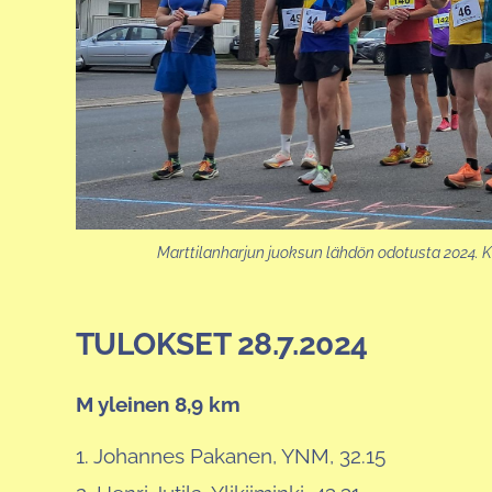
Marttilanharjun juoksun lähdön odotusta 2024. K
TULOKSET 28.7.2024
M yleinen 8,9 km
1. Johannes Pakanen, YNM, 32.15