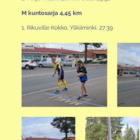
M kuntosarja 4,45 km
1. Rikuville Kokko, Ylikiiminki, 27.39