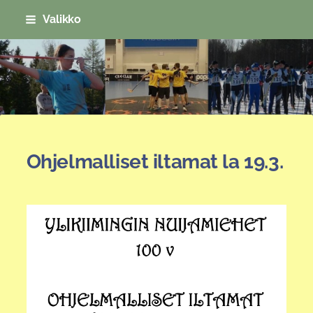
Siirry
Valikko
sivun
sisältöön
Sivuston etusivulle
Ohjelmalliset iltamat la 19.3.