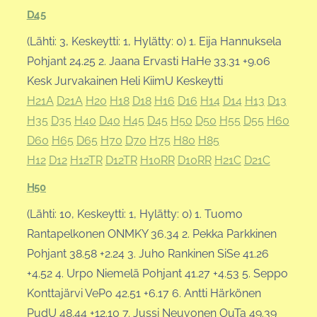
D45
(Lähti: 3, Keskeytti: 1, Hylätty: 0) 1. Eija Hannuksela
Pohjant 24.25 2. Jaana Ervasti HaHe 33.31 +9.06
Kesk Jurvakainen Heli KiimU Keskeytti
H21A
D21A
H20
H18
D18
H16
D16
H14
D14
H13
D13
H35
D35
H40
D40
H45
D45
H50
D50
H55
D55
H60
D60
H65
D65
H70
D70
H75
H80
H85
H12
D12
H12TR
D12TR
H10RR
D10RR
H21C
D21C
H50
(Lähti: 10, Keskeytti: 1, Hylätty: 0) 1. Tuomo
Rantapelkonen ONMKY 36.34 2. Pekka Parkkinen
Pohjant 38.58 +2.24 3. Juho Rankinen SiSe 41.26
+4.52 4. Urpo Niemelä Pohjant 41.27 +4.53 5. Seppo
Konttajärvi VePo 42.51 +6.17 6. Antti Härkönen
PudU 48.44 +12.10 7. Jussi Neuvonen OuTa 49.39