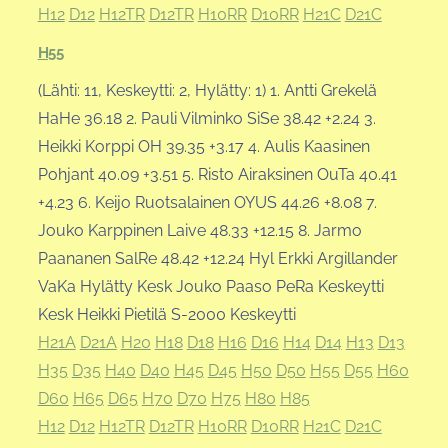
H12
D12
H12TR
D12TR
H10RR
D10RR
H21C
D21C
H55
(Lähti: 11, Keskeytti: 2, Hylätty: 1) 1. Antti Grekelä
HaHe 36.18 2. Pauli Vilminko SiSe 38.42 +2.24 3.
Heikki Korppi OH 39.35 +3.17 4. Aulis Kaasinen
Pohjant 40.09 +3.51 5. Risto Airaksinen OuTa 40.41
+4.23 6. Keijo Ruotsalainen OYUS 44.26 +8.08 7.
Jouko Karppinen Laive 48.33 +12.15 8. Jarmo
Paananen SalRe 48.42 +12.24 Hyl Erkki Argillander
VaKa Hylätty Kesk Jouko Paaso PeRa Keskeytti
Kesk Heikki Pietilä S-2000 Keskeytti
H21A
D21A
H20
H18
D18
H16
D16
H14
D14
H13
D13
H35
D35
H40
D40
H45
D45
H50
D50
H55
D55
H60
D60
H65
D65
H70
D70
H75
H80
H85
H12
D12
H12TR
D12TR
H10RR
D10RR
H21C
D21C