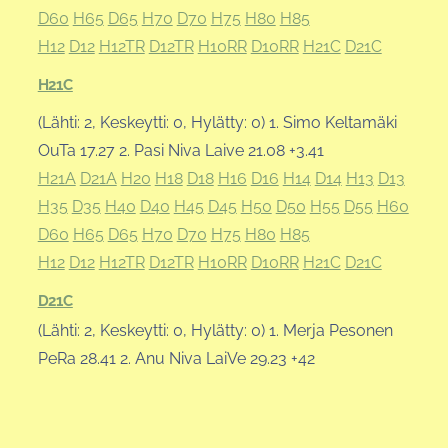
D60
H65
D65
H70
D70
H75
H80
H85
H12
D12
H12TR
D12TR
H10RR
D10RR
H21C
D21C
H21C
(Lähti: 2, Keskeytti: 0, Hylätty: 0) 1. Simo Keltamäki
OuTa 17.27 2. Pasi Niva Laive 21.08 +3.41
H21A
D21A
H20
H18
D18
H16
D16
H14
D14
H13
D13
H35
D35
H40
D40
H45
D45
H50
D50
H55
D55
H60
D60
H65
D65
H70
D70
H75
H80
H85
H12
D12
H12TR
D12TR
H10RR
D10RR
H21C
D21C
D21C
(Lähti: 2, Keskeytti: 0, Hylätty: 0) 1. Merja Pesonen
PeRa 28.41 2. Anu Niva LaiVe 29.23 +42