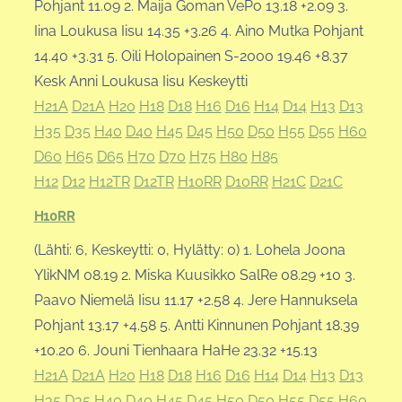
Pohjant 11.09 2. Maija Goman VePo 13.18 +2.09 3.
Iina Loukusa Iisu 14.35 +3.26 4. Aino Mutka Pohjant
14.40 +3.31 5. Oili Holopainen S-2000 19.46 +8.37
Kesk Anni Loukusa Iisu Keskeytti
H21A
D21A
H20
H18
D18
H16
D16
H14
D14
H13
D13
H35
D35
H40
D40
H45
D45
H50
D50
H55
D55
H60
D60
H65
D65
H70
D70
H75
H80
H85
H12
D12
H12TR
D12TR
H10RR
D10RR
H21C
D21C
H10RR
(Lähti: 6, Keskeytti: 0, Hylätty: 0) 1. Lohela Joona
YlikNM 08.19 2. Miska Kuusikko SalRe 08.29 +10 3.
Paavo Niemelä Iisu 11.17 +2.58 4. Jere Hannuksela
Pohjant 13.17 +4.58 5. Antti Kinnunen Pohjant 18.39
+10.20 6. Jouni Tienhaara HaHe 23.32 +15.13
H21A
D21A
H20
H18
D18
H16
D16
H14
D14
H13
D13
H35
D35
H40
D40
H45
D45
H50
D50
H55
D55
H60