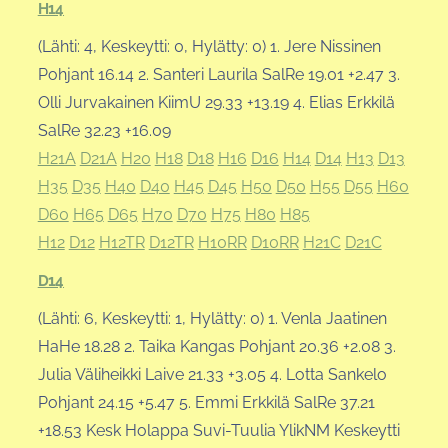
H14
(Lähti: 4, Keskeytti: 0, Hylätty: 0) 1. Jere Nissinen
Pohjant 16.14 2. Santeri Laurila SalRe 19.01 +2.47 3.
Olli Jurvakainen KiimU 29.33 +13.19 4. Elias Erkkilä
SalRe 32.23 +16.09
H21A
D21A
H20
H18
D18
H16
D16
H14
D14
H13
D13
H35
D35
H40
D40
H45
D45
H50
D50
H55
D55
H60
D60
H65
D65
H70
D70
H75
H80
H85
H12
D12
H12TR
D12TR
H10RR
D10RR
H21C
D21C
D14
(Lähti: 6, Keskeytti: 1, Hylätty: 0) 1. Venla Jaatinen
HaHe 18.28 2. Taika Kangas Pohjant 20.36 +2.08 3.
Julia Väliheikki Laive 21.33 +3.05 4. Lotta Sankelo
Pohjant 24.15 +5.47 5. Emmi Erkkilä SalRe 37.21
+18.53 Kesk Holappa Suvi-Tuulia YlikNM Keskeytti