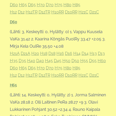
D60
H65
D65
H70
D70
H75
H80
H85
H12
D12
H12TR
D12TR
H10RR
D10RR
H21C
D21C
D60
(Lähti: 3, Keskeytti: 0, Hylätty: 0) 1. Vappu Kuusela
VaKa 31.42 2. Kaarina Köngäs PuolRy 33.47 +2.05 3.
Mirja Kela OulRe 35.50 +4.08
H21A
D21A
H20
H18
D18
H16
D16
H14
D14
H13
D13
H35
D35
H40
D40
H45
D45
H50
D50
H55
D55
H60
D60
H65
D65
H70
D70
H75
H80
H85
H12
D12
H12TR
D12TR
H10RR
D10RR
H21C
D21C
H65
(Lähti: 14, Keskeytti: 0, Hylätty: 2) 1. Jorma Salminen
VaKa 28.18 2. Olli Laitinen PeRa 28.27 +9 3. Olavi
Lukkarinen Pohjant 30.52 +2.34 4. Rauno Kaipala