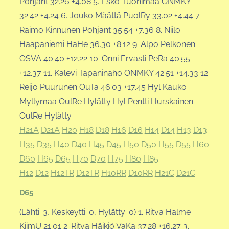
Pohjant 32.26 +4.08 5. Esko Tuohimaa ONMKY
32.42 +4.24 6. Jouko Määttä PuolRy 33.02 +4.44 7.
Raimo Kinnunen Pohjant 35.54 +7.36 8. Niilo
Haapaniemi HaHe 36.30 +8.12 9. Alpo Pelkonen
OSVA 40.40 +12.22 10. Onni Ervasti PeRa 40.55
+12.37 11. Kalevi Tapaninaho ONMKY 42.51 +14.33 12.
Reijo Puurunen OuTa 46.03 +17.45 Hyl Kauko
Myllymaa OulRe Hylätty Hyl Pentti Hurskainen
OulRe Hylätty
H21A
D21A
H20
H18
D18
H16
D16
H14
D14
H13
D13
H35
D35
H40
D40
H45
D45
H50
D50
H55
D55
H60
D60
H65
D65
H70
D70
H75
H80
H85
H12
D12
H12TR
D12TR
H10RR
D10RR
H21C
D21C
D65
(Lähti: 3, Keskeytti: 0, Hylätty: 0) 1. Ritva Halme
KiimU 21.01 2. Ritva Häikiö VaKa 37.28 +16.27 3.