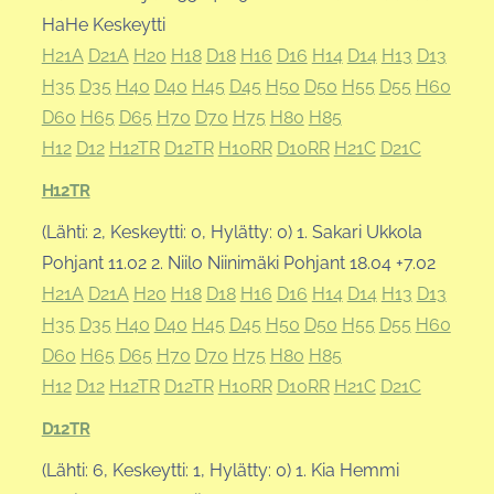
HaHe Keskeytti
H21A
D21A
H20
H18
D18
H16
D16
H14
D14
H13
D13
H35
D35
H40
D40
H45
D45
H50
D50
H55
D55
H60
D60
H65
D65
H70
D70
H75
H80
H85
H12
D12
H12TR
D12TR
H10RR
D10RR
H21C
D21C
H12TR
(Lähti: 2, Keskeytti: 0, Hylätty: 0) 1. Sakari Ukkola
Pohjant 11.02 2. Niilo Niinimäki Pohjant 18.04 +7.02
H21A
D21A
H20
H18
D18
H16
D16
H14
D14
H13
D13
H35
D35
H40
D40
H45
D45
H50
D50
H55
D55
H60
D60
H65
D65
H70
D70
H75
H80
H85
H12
D12
H12TR
D12TR
H10RR
D10RR
H21C
D21C
D12TR
(Lähti: 6, Keskeytti: 1, Hylätty: 0) 1. Kia Hemmi