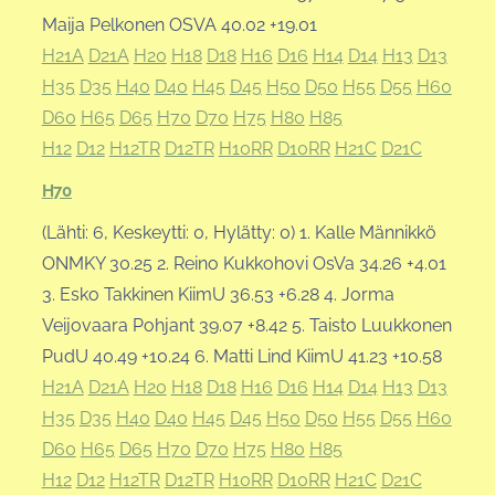
Maija Pelkonen OSVA 40.02 +19.01
H21A
D21A
H20
H18
D18
H16
D16
H14
D14
H13
D13
H35
D35
H40
D40
H45
D45
H50
D50
H55
D55
H60
D60
H65
D65
H70
D70
H75
H80
H85
H12
D12
H12TR
D12TR
H10RR
D10RR
H21C
D21C
H70
(Lähti: 6, Keskeytti: 0, Hylätty: 0) 1. Kalle Männikkö
ONMKY 30.25 2. Reino Kukkohovi OsVa 34.26 +4.01
3. Esko Takkinen KiimU 36.53 +6.28 4. Jorma
Veijovaara Pohjant 39.07 +8.42 5. Taisto Luukkonen
PudU 40.49 +10.24 6. Matti Lind KiimU 41.23 +10.58
H21A
D21A
H20
H18
D18
H16
D16
H14
D14
H13
D13
H35
D35
H40
D40
H45
D45
H50
D50
H55
D55
H60
D60
H65
D65
H70
D70
H75
H80
H85
H12
D12
H12TR
D12TR
H10RR
D10RR
H21C
D21C