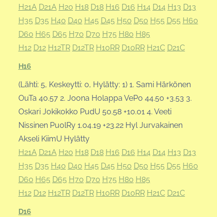
H21A
D21A
H20
H18
D18
H16
D16
H14
D14
H13
D13
H35
D35
H40
D40
H45
D45
H50
D50
H55
D55
H60
D60
H65
D65
H70
D70
H75
H80
H85
H12
D12
H12TR
D12TR
H10RR
D10RR
H21C
D21C
H16
(Lähti: 5, Keskeytti: 0, Hylätty: 1) 1. Sami Härkönen
OuTa 40.57 2. Joona Holappa VePo 44.50 +3.53 3.
Oskari Jokikokko PudU 50.58 +10.01 4. Veeti
Nissinen PuolRy 1.04.19 +23.22 Hyl Jurvakainen
Akseli KiimU Hylätty
H21A
D21A
H20
H18
D18
H16
D16
H14
D14
H13
D13
H35
D35
H40
D40
H45
D45
H50
D50
H55
D55
H60
D60
H65
D65
H70
D70
H75
H80
H85
H12
D12
H12TR
D12TR
H10RR
D10RR
H21C
D21C
D16