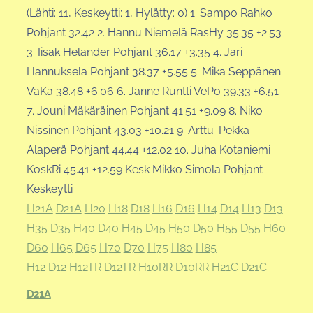
(Lähti: 11, Keskeytti: 1, Hylätty: 0) 1. Sampo Rahko
Pohjant 32.42 2. Hannu Niemelä RasHy 35.35 +2.53
3. Iisak Helander Pohjant 36.17 +3.35 4. Jari
Hannuksela Pohjant 38.37 +5.55 5. Mika Seppänen
VaKa 38.48 +6.06 6. Janne Runtti VePo 39.33 +6.51
7. Jouni Mäkäräinen Pohjant 41.51 +9.09 8. Niko
Nissinen Pohjant 43.03 +10.21 9. Arttu-Pekka
Alaperä Pohjant 44.44 +12.02 10. Juha Kotaniemi
KoskRi 45.41 +12.59 Kesk Mikko Simola Pohjant
Keskeytti
H21A
D21A
H20
H18
D18
H16
D16
H14
D14
H13
D13
H35
D35
H40
D40
H45
D45
H50
D50
H55
D55
H60
D60
H65
D65
H70
D70
H75
H80
H85
H12
D12
H12TR
D12TR
H10RR
D10RR
H21C
D21C
D21A