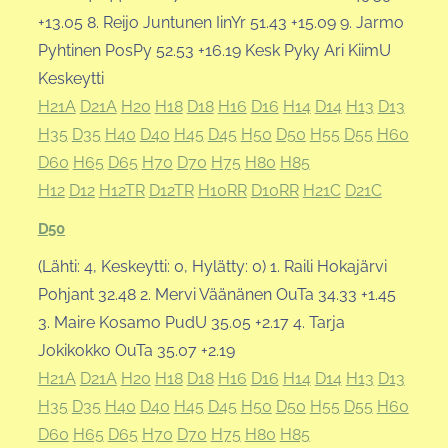
+13.05 8. Reijo Juntunen IinYr 51.43 +15.09 9. Jarmo
Pyhtinen PosPy 52.53 +16.19 Kesk Pyky Ari KiimU
Keskeytti
H21A
D21A
H20
H18
D18
H16
D16
H14
D14
H13
D13
H35
D35
H40
D40
H45
D45
H50
D50
H55
D55
H60
D60
H65
D65
H70
D70
H75
H80
H85
H12
D12
H12TR
D12TR
H10RR
D10RR
H21C
D21C
D50
(Lähti: 4, Keskeytti: 0, Hylätty: 0) 1. Raili Hokajärvi
Pohjant 32.48 2. Mervi Väänänen OuTa 34.33 +1.45
3. Maire Kosamo PudU 35.05 +2.17 4. Tarja
Jokikokko OuTa 35.07 +2.19
H21A
D21A
H20
H18
D18
H16
D16
H14
D14
H13
D13
H35
D35
H40
D40
H45
D45
H50
D50
H55
D55
H60
D60
H65
D65
H70
D70
H75
H80
H85