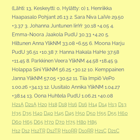
(Lähti: 13, Keskeytti: 0, Hylätty: 0) 1. Henriikka
Haapasalo Pohjant 26.13 2. Sara Niva LaiVe 29.50
+3.37 3. Johanna Juntunen IinYr 30.18 +4.05 4.
Emma-Noora Jaakola PudU 30.33 +4.20 5.
Hiltunen Anna YlikNM 33.08 +6.55 6. Moona Harju
PudU 36.51 +10.38 7. Hanna Hakala HaHe 37.58
+11.45 8. Parkkinen Veera YlikNM 44.58 +18.45 9.
Holappa Sini YlikNM 56.25 +30.12 10. Kemppainen
Janna YlikNM 57.05 +30.52 11. Tiia Impiö VePo
1.00.26 +34.13 12. Uusitalo Annika YlikNM 1.04.27
+38.14 13. Oona Huhtela PudU 1.06.21 +40.08
H21A
D21A
H20
H18
D18
H16
D16
H14
D14
H13
D13
H35
D35
H40
D40
H45
D45
H50
D50
H55
D55
H60
D60
H65
D65
H70
D70
H75
H80
H85
H12
D12
H12TR
D12TR
H10RR
D10RR
H21C
D21C