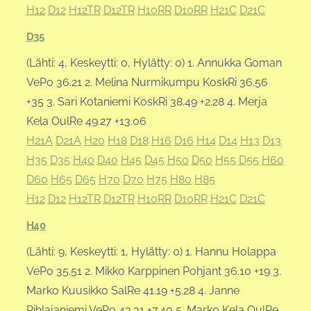
H12
D12
H12TR
D12TR
H10RR
D10RR
H21C
D21C
D35
(Lähti: 4, Keskeytti: 0, Hylätty: 0) 1. Annukka Goman
VePo 36.21 2. Melina Nurmikumpu KoskRi 36.56
+35 3. Sari Kotaniemi KoskRi 38.49 +2.28 4. Merja
Kela OulRe 49.27 +13.06
H21A
D21A
H20
H18
D18
H16
D16
H14
D14
H13
D13
H35
D35
H40
D40
H45
D45
H50
D50
H55
D55
H60
D60
H65
D65
H70
D70
H75
H80
H85
H12
D12
H12TR
D12TR
H10RR
D10RR
H21C
D21C
H40
(Lähti: 9, Keskeytti: 1, Hylätty: 0) 1. Hannu Holappa
VePo 35.51 2. Mikko Karppinen Pohjant 36.10 +19 3.
Marko Kuusikko SalRe 41.19 +5.28 4. Janne
Pihlajaniemi VePo 43.31 +7.40 5. Marko Kela OulRe