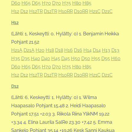
D60
H65
D65
H70
D70
H75
H80
H85
H12
D12
H12TR
D12TR
H10RR
D10RR
H21C
D21C
H12
(Lähti: 1, Keskeytti: 0, Hylätty: 0) 1. Benjamin Heikka
Pohjant 21.52
H21A
D21A
H20
H18
D18
H16
D16
H14
D14
H13
D13
H35
D35
H40
D40
H45
D45
H50
D50
H55
D55
H60
D60
H65
D65
H70
D70
H75
H80
H85
H12
D12
H12TR
D12TR
H10RR
D10RR
H21C
D21C
D12
(Lähti: 6, Keskeytti: 1, Hylätty: 0) 1. Wilma
Haapasalo Pohjant 15.48 2. Heidi Haapasalo
Pohjant 17.51 +2.03 3. Riikola Riina YlikNM 19.22
+3.34 4. Elina Laurila SalRe 23.30 +7.42 5. Emma
Sankelo Pohjant 35.14 +19.26 Kesk Sanni Kaukua