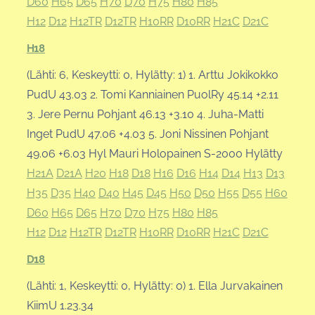
D60
H65
D65
H70
D70
H75
H80
H85
H12
D12
H12TR
D12TR
H10RR
D10RR
H21C
D21C
H18
(Lähti: 6, Keskeytti: 0, Hylätty: 1) 1. Arttu Jokikokko
PudU 43.03 2. Tomi Kanniainen PuolRy 45.14 +2.11
3. Jere Pernu Pohjant 46.13 +3.10 4. Juha-Matti
Inget PudU 47.06 +4.03 5. Joni Nissinen Pohjant
49.06 +6.03 Hyl Mauri Holopainen S-2000 Hylätty
H21A
D21A
H20
H18
D18
H16
D16
H14
D14
H13
D13
H35
D35
H40
D40
H45
D45
H50
D50
H55
D55
H60
D60
H65
D65
H70
D70
H75
H80
H85
H12
D12
H12TR
D12TR
H10RR
D10RR
H21C
D21C
D18
(Lähti: 1, Keskeytti: 0, Hylätty: 0) 1. Ella Jurvakainen
KiimU 1.23.34