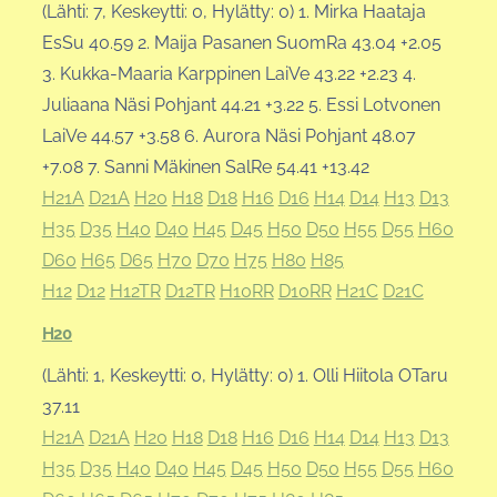
(Lähti: 7, Keskeytti: 0, Hylätty: 0) 1. Mirka Haataja
EsSu 40.59 2. Maija Pasanen SuomRa 43.04 +2.05
3. Kukka-Maaria Karppinen LaiVe 43.22 +2.23 4.
Juliaana Näsi Pohjant 44.21 +3.22 5. Essi Lotvonen
LaiVe 44.57 +3.58 6. Aurora Näsi Pohjant 48.07
+7.08 7. Sanni Mäkinen SalRe 54.41 +13.42
H21A
D21A
H20
H18
D18
H16
D16
H14
D14
H13
D13
H35
D35
H40
D40
H45
D45
H50
D50
H55
D55
H60
D60
H65
D65
H70
D70
H75
H80
H85
H12
D12
H12TR
D12TR
H10RR
D10RR
H21C
D21C
H20
(Lähti: 1, Keskeytti: 0, Hylätty: 0) 1. Olli Hiitola OTaru
37.11
H21A
D21A
H20
H18
D18
H16
D16
H14
D14
H13
D13
H35
D35
H40
D40
H45
D45
H50
D50
H55
D55
H60