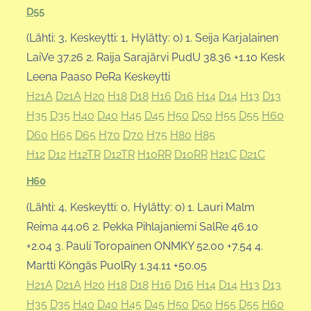
D55
(Lähti: 3, Keskeytti: 1, Hylätty: 0) 1. Seija Karjalainen
LaiVe 37.26 2. Raija Sarajärvi PudU 38.36 +1.10 Kesk
Leena Paaso PeRa Keskeytti
H21A
D21A
H20
H18
D18
H16
D16
H14
D14
H13
D13
H35
D35
H40
D40
H45
D45
H50
D50
H55
D55
H60
D60
H65
D65
H70
D70
H75
H80
H85
H12
D12
H12TR
D12TR
H10RR
D10RR
H21C
D21C
H60
(Lähti: 4, Keskeytti: 0, Hylätty: 0) 1. Lauri Malm
Reima 44.06 2. Pekka Pihlajaniemi SalRe 46.10
+2.04 3. Pauli Toropainen ONMKY 52.00 +7.54 4.
Martti Köngäs PuolRy 1.34.11 +50.05
H21A
D21A
H20
H18
D18
H16
D16
H14
D14
H13
D13
H35
D35
H40
D40
H45
D45
H50
D50
H55
D55
H60