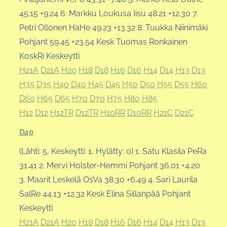
45.15 +9.24 6. Markku Loukusa Iisu 48.21 +12.30 7.
Petri Ollonen HaHe 49.23 +13.32 8. Tuukka Niinimäki
Pohjant 59.45 +23.54 Kesk Tuomas Ronkainen
KoskRi Keskeytti
H21A
D21A
H20
H18
D18
H16
D16
H14
D14
H13
D13
H35
D35
H40
D40
H45
D45
H50
D50
H55
D55
H60
D60
H65
D65
H70
D70
H75
H80
H85
H12
D12
H12TR
D12TR
H10RR
D10RR
H21C
D21C
D40
(Lähti: 5, Keskeytti: 1, Hylätty: 0) 1. Satu Klasila PeRa
31.41 2. Mervi Holster-Hemmi Pohjant 36.01 +4.20
3. Maarit Leskelä OsVa 38.30 +6.49 4. Sari Laurila
SalRe 44.13 +12.32 Kesk Elina Sillanpää Pohjant
Keskeytti
H21A
D21A
H20
H18
D18
H16
D16
H14
D14
H13
D13