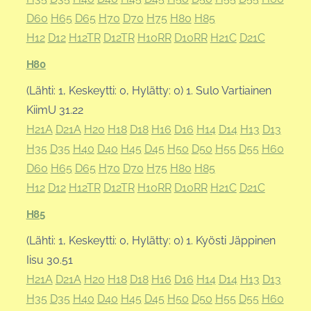
D60
H65
D65
H70
D70
H75
H80
H85
H12
D12
H12TR
D12TR
H10RR
D10RR
H21C
D21C
H80
(Lähti: 1, Keskeytti: 0, Hylätty: 0) 1. Sulo Vartiainen
KiimU 31.22
H21A
D21A
H20
H18
D18
H16
D16
H14
D14
H13
D13
H35
D35
H40
D40
H45
D45
H50
D50
H55
D55
H60
D60
H65
D65
H70
D70
H75
H80
H85
H12
D12
H12TR
D12TR
H10RR
D10RR
H21C
D21C
H85
(Lähti: 1, Keskeytti: 0, Hylätty: 0) 1. Kyösti Jäppinen
Iisu 30.51
H21A
D21A
H20
H18
D18
H16
D16
H14
D14
H13
D13
H35
D35
H40
D40
H45
D45
H50
D50
H55
D55
H60