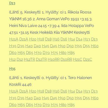
D13
(Lähti: 5, Keskeytti: 1, Hylätty: 0) 1. Riikola Roosa
YlikNM 16.36 2. Anna Goman VePo 19.51 +3.15 3.
Heini Niva Laive 24.15 +7.39 4. Iida Holappa VePo
47.51 +31.15 Kesk Heikkilä Kiia YlikNM Keskeytti
H21A
D21A
H20
H18
D18
H16
D16
H14
D14
H13
D13
H35
D35
H40
D40
H45
D45
H50
D50
H55
D55
H60
D60
H65
D65
H70
D70
H75
H80
H85
H12
D12
H12TR
D12TR
H10RR
D10RR
H21C
D21C
H35
(Lähti: 1, Keskeytti: 0, Hylätty: 0) 1. Tero Halonen
KoskRi 44.46
H21A
D21A
H20
H18
D18
H16
D16
H14
D14
H13
D13
H35
D35
H40
D40
H45
D45
H50
D50
H55
D55
H60
D60
H65
D65
H70
D70
H75
H80
H85