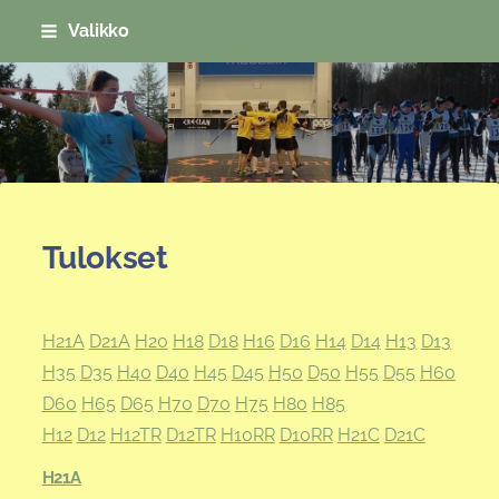
Siirry
Valikko
sivun
sisältöön
Sivuston etusivulle
Tulokset
H21A
D21A
H20
H18
D18
H16
D16
H14
D14
H13
D13
H35
D35
H40
D40
H45
D45
H50
D50
H55
D55
H60
D60
H65
D65
H70
D70
H75
H80
H85
H12
D12
H12TR
D12TR
H10RR
D10RR
H21C
D21C
H21A