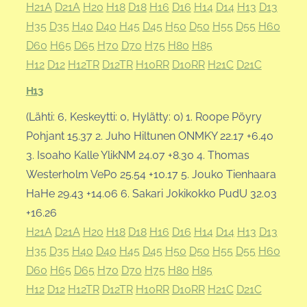
H21A
D21A
H20
H18
D18
H16
D16
H14
D14
H13
D13
H35
D35
H40
D40
H45
D45
H50
D50
H55
D55
H60
D60
H65
D65
H70
D70
H75
H80
H85
H12
D12
H12TR
D12TR
H10RR
D10RR
H21C
D21C
H13
(Lähti: 6, Keskeytti: 0, Hylätty: 0) 1. Roope Pöyry
Pohjant 15.37 2. Juho Hiltunen ONMKY 22.17 +6.40
3. Isoaho Kalle YlikNM 24.07 +8.30 4. Thomas
Westerholm VePo 25.54 +10.17 5. Jouko Tienhaara
HaHe 29.43 +14.06 6. Sakari Jokikokko PudU 32.03
+16.26
H21A
D21A
H20
H18
D18
H16
D16
H14
D14
H13
D13
H35
D35
H40
D40
H45
D45
H50
D50
H55
D55
H60
D60
H65
D65
H70
D70
H75
H80
H85
H12
D12
H12TR
D12TR
H10RR
D10RR
H21C
D21C