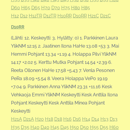
D60
H65
D65
H70
D70
H75
H80
H85
H12
D12
H12TR
D12TR
H10RR
D10RR
H21C
D21C
D10RR
(Lähti: 12, Keskeytti: 3, Hylätty: 0) 1. Parkkinen Laura
YlikNM 12.15 2. Jaatinen Ilona HaHe 13.08 +53 3. Mai
Hemmi Pohjant 13.34 +1.19 4. Holappa Pilvi YlikNM
14.17 +2.02 5. Kerttu Mutka Pohjant 14.54 +2.39 6.
Reeta Ollonen HaHe 17.58 +5.43 7. Venla Pesonen
PeRa 18.09 +5.54 8. Veera Holappa VePo 19.19
+7.04 9. Parkkinen Anna YlikNM 23.31 +11.16 Kesk
Vehkaoja Emmi YlikNM Keskeytti Kesk Anttila Ilona
Pohjant Keskeytti Kesk Anttila Minea Pohjant
Keskeytti
H21A
D21A
H20
H18
D18
H16
D16
H14
D14
H13
D13
H35
D35
H40
D40
H45
D45
H50
D50
H55
D55
H60