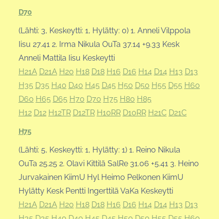
D70
(Lähti: 3, Keskeytti: 1, Hylätty: 0) 1. Anneli Vilppola
Iisu 27.41 2. Irma Nikula OuTa 37.14 +9.33 Kesk
Anneli Mattila Iisu Keskeytti
H21A
D21A
H20
H18
D18
H16
D16
H14
D14
H13
D13
H35
D35
H40
D40
H45
D45
H50
D50
H55
D55
H60
D60
H65
D65
H70
D70
H75
H80
H85
H12
D12
H12TR
D12TR
H10RR
D10RR
H21C
D21C
H75
(Lähti: 5, Keskeytti: 1, Hylätty: 1) 1. Reino Nikula
OuTa 25.25 2. Olavi Kittilä SalRe 31.06 +5.41 3. Heino
Jurvakainen KiimU Hyl Heimo Pelkonen KiimU
Hylätty Kesk Pentti Ingerttilä VaKa Keskeytti
H21A
D21A
H20
H18
D18
H16
D16
H14
D14
H13
D13
H35
D35
H40
D40
H45
D45
H50
D50
H55
D55
H60