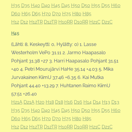
H35
D35
H40
D40
H45
D45
H50
D50
H55
D55
H60
D60
H65
D65
H70
D70
H75
H80
H85
H12
D12
H12TR
D12TR
H10RR
D10RR
H21C
D21C
H45
(Lähti: 8, Keskeytti: 0, Hylätty: 0) 1. Lasse
Westerholm VePo 31.11 2. Jarmo Haapasalo
Pohjant 31.38 +27 3. Harri Haapasalo Pohjant 31.51
+40 4. Petri Mourujärvi HaHe 35.14 +4.03 5. Mika
Jurvakainen KiimU 37.46 +6.35 6. Kai Mutka
Pohjant 44.40 +13.29 7. Huhtanen Raimo KiimU
57.51 +26.40
H21A
D21A
H20
H18
D18
H16
D16
H14
D14
H13
D13
H35
D35
H40
D40
H45
D45
H50
D50
H55
D55
H60
D60
H65
D65
H70
D70
H75
H80
H85
H12
D12
H12TR
D12TR
H10RR
D10RR
H21C
D21C