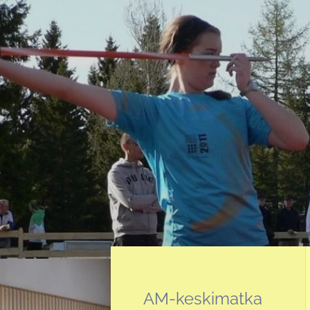
Siirry
sivun
sisältöön
Sivuston etusivulle
AM-keskimatka