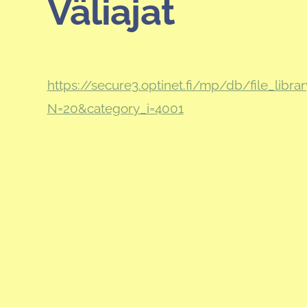
Väliajat
https://secure3.optinet.fi/mp/db/file_libra
N=20&category_i=4001