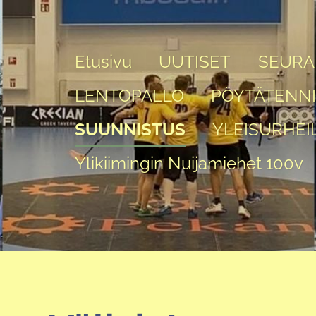
Etusivu
UUTISET
SEURA
LENTOPALLO
PÖYTÄTENN
SUUNNISTUS
YLEISURHEI
Ylikiimingin Nuijamiehet 100v