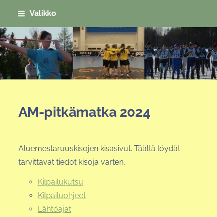
Siirry
Valikko
sivun
sisältöön
Sivuston etusivulle
AM-pitkämatka 2024
Aluemestaruuskisojen kisasivut. Täältä löydät
tarvittavat tiedot kisoja varten.
Kilpailukutsu
Kilpailuohjeet
Lähtöajat