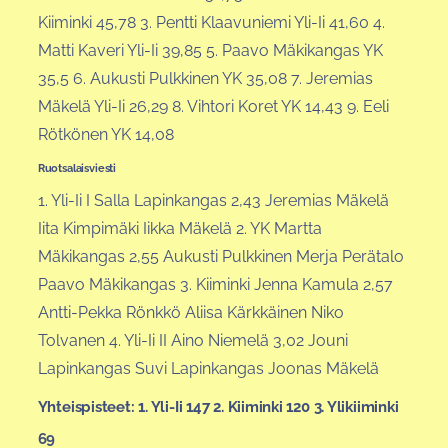
Kiiminki 45,78 3. Pentti Klaavuniemi Yli-Ii 41,60 4.
Matti Kaveri Yli-Ii 39,85 5. Paavo Mäkikangas YK
35,5 6. Aukusti Pulkkinen YK 35,08 7. Jeremias
Mäkelä Yli-Ii 26,29 8. Vihtori Koret YK 14,43 9. Eeli
Rötkönen YK 14,08
Ruotsalaisviesti
1. Yli-Ii I Salla Lapinkangas 2,43 Jeremias Mäkelä
Iita Kimpimäki Iikka Mäkelä 2. YK Martta
Mäkikangas 2,55 Aukusti Pulkkinen Merja Perätalo
Paavo Mäkikangas 3. Kiiminki Jenna Kamula 2,57
Antti-Pekka Rönkkö Aliisa Kärkkäinen Niko
Tolvanen 4. Yli-Ii II Aino Niemelä 3,02 Jouni
Lapinkangas Suvi Lapinkangas Joonas Mäkelä
Yhteispisteet: 1. Yli-Ii 147 2. Kiiminki 120 3. Ylikiiminki
69