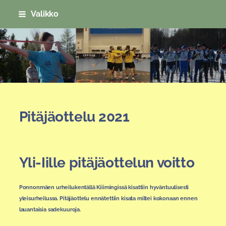
Siirry
Valikko
sivun
sisältöön
Sivuston etusivulle
Pitäjäottelu 2021
Yli-Iille pitäjäottelun voitto
Ponnonmäen urheilukentällä Kiiimingissä kisattiin hyväntuulisesti
yleisurheilussa. Pitäjäottelu ennätettiin kisata miltei kokonaan ennen
lauantaisia sadekuuroja.