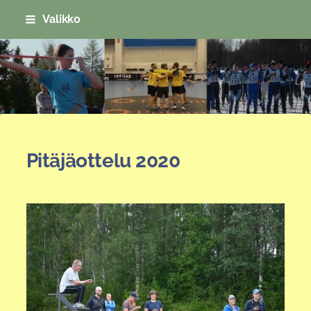
Siirry
Valikko
sivun
sisältöön
Sivuston etusivulle
Pitäjäottelu 2020