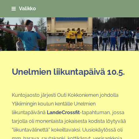
Siirry
Valikko
sivun
sisältöön
Sivuston etusivulle
Unelmien liikuntapäivä 10.5.
Kuntojaosto järjesti Outi Kokkoniemen johdolla
Ylikiimingin koulun kentälle Unelmien
liikuntapäivänä
LandeCrossfit
-tapahtuman, jossa
tarjolla oli monenlaista jokaisesta kodista löytyvää
"liikuntavälinettä" kokeiltavaksi. Uusiokäytössä oli
mm. harava, rautakanki, kottikärryt, vesisankkoja,