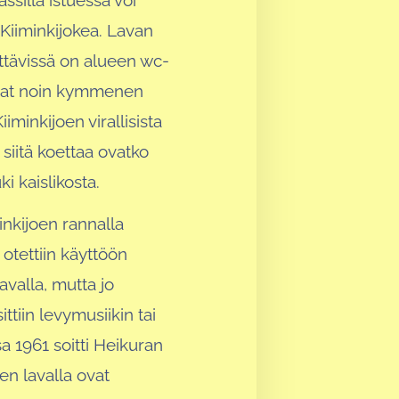
ssilla istuessa voi
 Kiiminkijokea. Lavan
ttävissä on alueen wc-
ovat noin kymmenen
iminkijoen virallisista
 siitä koettaa ovatko
i kaislikosta.
inkijoen rannalla
otettiin käyttöön
avalla, mutta jo
ttiin levymusiikin tai
sa 1961 soitti Heikuran
een lavalla ovat