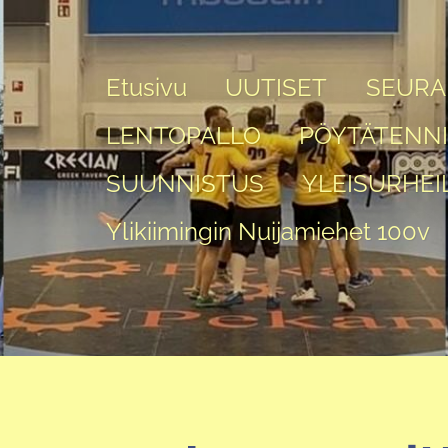
Etusivu
UUTISET
SEURA
LENTOPALLO
PÖYTÄTENN
SUUNNISTUS
YLEISURHEI
Ylikiimingin Nuijamiehet 100v