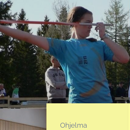
Siirry
sivun
sisältöön
Sivuston etusivulle
Ohjelma