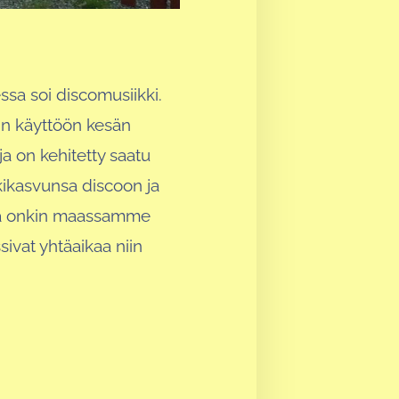
sa soi discomusiikki.
iin käyttöön kesän
ja on kehitetty saatu
ikasvunsa discoon ja
lava onkin maassamme
ssivat yhtäaikaa niin