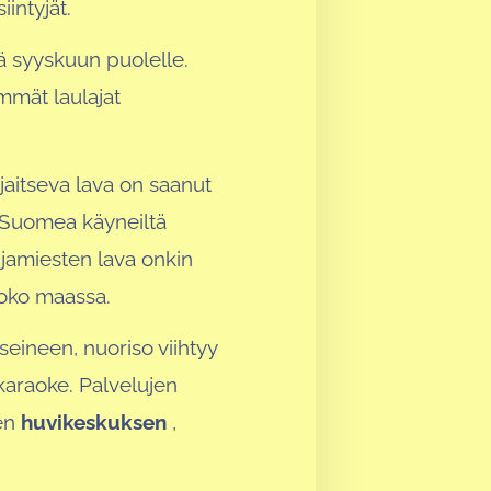
intyjät.
ä syyskuun puolelle.
mmät laulajat
jaitseva lava on saanut
a Suomea käyneiltä
uijamiesten lava onkin
oko maassa.
seineen, nuoriso viihtyy
 karaoke. Palvelujen
sen
huvikeskuksen
,