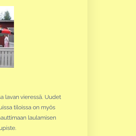
ssa lavan vieressä. Uudet
tuissa tiloissa on myös
t nauttimaan laulamisen
upiste.