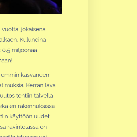
0 vuotta, jokaisena
alkaen. Kuluneina
s 0,5 miljoonaa
maan!
paremmin kasvaneen
timuksia. Kerran lava
tos tehtiin talvella
ekä eri rakennuksissa
ttiin käyttöön uudet
ssa ravintolassa on