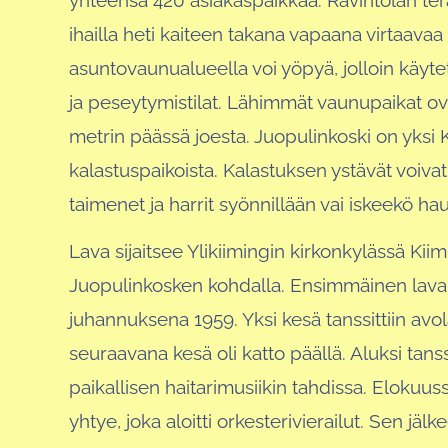
yhteensä 420 asiakaspaikkaa. Ravintolan tera
ihailla heti kaiteen takana vapaana virtaavaa
asuntovaunualueella voi yöpyä, jolloin käyte
ja peseytymistilat. Lähimmät vaunupaikat 
metrin päässä joesta. Juopulinkoski on yksi Ki
kalastuspaikoista. Kalastuksen ystävät voivat
taimenet ja harrit syönnillään vai iskeekö hauk
Lava sijaitsee Ylikiimingin kirkonkylässä Kiim
Juopulinkosken kohdalla. Ensimmäinen lava 
juhannuksena 1959. Yksi kesä tanssittiin avol
seuraavana kesä oli katto päällä. Aluksi tanssi
paikallisen haitarimusiikin tahdissa. Elokuus
yhtye, joka aloitti orkesterivierailut. Sen jälk