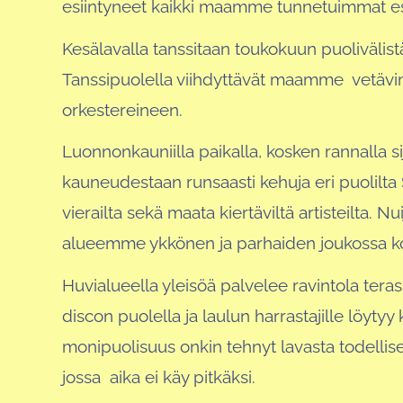
esiintyneet kaikki maamme tunnetuimmat esi
Kesälavalla tanssitaan toukokuun puolivälist
Tanssipuolella viihdyttävät maamme vetävi
orkestereineen.
Luonnonkauniilla paikalla, kosken rannalla si
kauneudestaan runsaasti kehuja eri puolilt
vierailta sekä maata kiertäviltä artisteilta. N
alueemme ykkönen ja parhaiden joukossa k
Huvialueella yleisöä palvelee ravintola teras
discon puolella ja laulun harrastajille löytyy
monipuolisuus onkin tehnyt lavasta todelli
jossa aika ei käy pitkäksi.