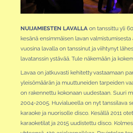
NUIJAMIESTEN LAVALLA
on tanssittu yli 6
kesänä ensimmäisen lavan valmistumisesta 
vuosina lavalla on tanssinut ja viihtynyt lähe
lavatanssin ystävää. Tule näkemään ja koke
Lavaa on jatkuvasti kehitetty vastaamaan 
yleisömäärän ja muuttuneiden tarpeiden vaa
on rakennettu kokonaan uudestaan. Suuri muu
2004-2005. Huvialueella on nyt tanssilava s
karaoke ja nuorisolle disco. Kesällä 2011 ote
karaoketilat ja 2015 uudistettu disco. Kolme