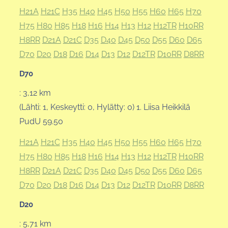
H21A
H21C
H35
H40
H45
H50
H55
H60
H65
H70
H75
H80
H85
H18
H16
H14
H13
H12
H12TR
H10RR
H8RR
D21A
D21C
D35
D40
D45
D50
D55
D60
D65
D70
D20
D18
D16
D14
D13
D12
D12TR
D10RR
D8RR
D70
: 3,12 km
(Lähti: 1, Keskeytti: 0, Hylätty: 0) 1. Liisa Heikkilä
PudU 59.50
H21A
H21C
H35
H40
H45
H50
H55
H60
H65
H70
H75
H80
H85
H18
H16
H14
H13
H12
H12TR
H10RR
H8RR
D21A
D21C
D35
D40
D45
D50
D55
D60
D65
D70
D20
D18
D16
D14
D13
D12
D12TR
D10RR
D8RR
D20
: 5,71 km