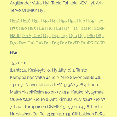
Argillander VaKa Hyl. Tapio Tahkola KEV Hyl. Arhi
Tervo ONMKY Hyl.
H21A
H21C
H35
H40
H45
H50
H55
H60
H65
H70
H75
H80
H85
H18
H16
H14
H13
H12
H12TR
H10RR
H8RR
D21A
D21C
D35
D40
D45
D50
D55
D60
D65
D70
D20
D18
D16
D14
D13
D12
D12TR
D10RR
D8RR
H60
: 5,71 km
(Lähti: 18, Keskeytti: 0, Hylätty: 0) 1. Taisto
Kemppainen VaKa 42.10 2. Niilo Sevon SalRe 46.11
+4.01 3. Paavo Tahkola KEV 47.38 +5.28 4. Lauri
Malm YkspihReim 50.09 +7.59 5. Kauko Myllymaa
OulRe 52.29 +10.19 6. Ahti Kinnula KEV 52.47 +10.37
7. Pauli Toropainen ONMKY 52.53 +10.43 8. Pentti
Hurskainen OulRe 53.29 +11.19 9. Olli Laitinen PeRa