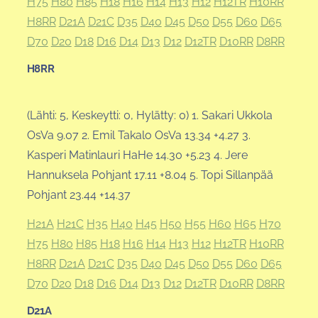
H75
H80
H85
H18
H16
H14
H13
H12
H12TR
H10RR
H8RR
D21A
D21C
D35
D40
D45
D50
D55
D60
D65
D70
D20
D18
D16
D14
D13
D12
D12TR
D10RR
D8RR
H8RR
(Lähti: 5, Keskeytti: 0, Hylätty: 0) 1. Sakari Ukkola
OsVa 9.07 2. Emil Takalo OsVa 13.34 +4.27 3.
Kasperi Matinlauri HaHe 14.30 +5.23 4. Jere
Hannuksela Pohjant 17.11 +8.04 5. Topi Sillanpää
Pohjant 23.44 +14.37
H21A
H21C
H35
H40
H45
H50
H55
H60
H65
H70
H75
H80
H85
H18
H16
H14
H13
H12
H12TR
H10RR
H8RR
D21A
D21C
D35
D40
D45
D50
D55
D60
D65
D70
D20
D18
D16
D14
D13
D12
D12TR
D10RR
D8RR
D21A