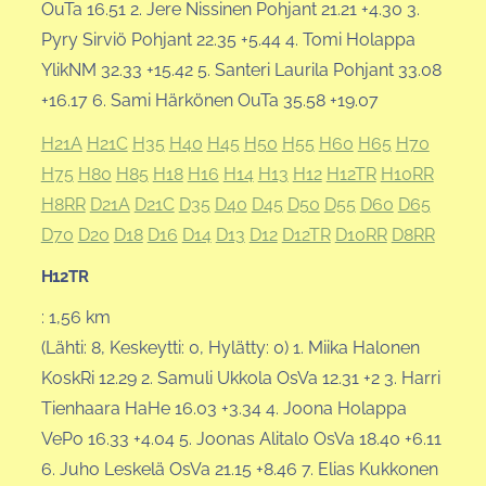
OuTa 16.51 2. Jere Nissinen Pohjant 21.21 +4.30 3.
Pyry Sirviö Pohjant 22.35 +5.44 4. Tomi Holappa
YlikNM 32.33 +15.42 5. Santeri Laurila Pohjant 33.08
+16.17 6. Sami Härkönen OuTa 35.58 +19.07
H21A
H21C
H35
H40
H45
H50
H55
H60
H65
H70
H75
H80
H85
H18
H16
H14
H13
H12
H12TR
H10RR
H8RR
D21A
D21C
D35
D40
D45
D50
D55
D60
D65
D70
D20
D18
D16
D14
D13
D12
D12TR
D10RR
D8RR
H12TR
: 1,56 km
(Lähti: 8, Keskeytti: 0, Hylätty: 0) 1. Miika Halonen
KoskRi 12.29 2. Samuli Ukkola OsVa 12.31 +2 3. Harri
Tienhaara HaHe 16.03 +3.34 4. Joona Holappa
VePo 16.33 +4.04 5. Joonas Alitalo OsVa 18.40 +6.11
6. Juho Leskelä OsVa 21.15 +8.46 7. Elias Kukkonen