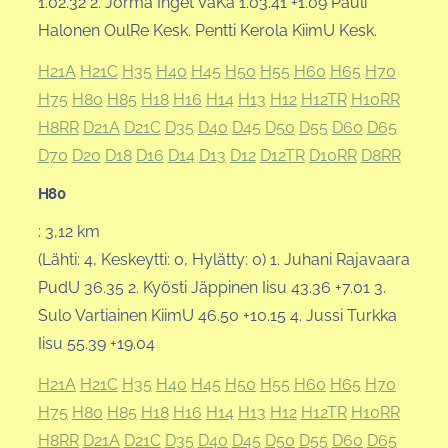
1.02.32 2. Jorma Inget VaKa 1.03.41 +1.09 Pauli
Halonen OulRe Kesk. Pentti Kerola KiimU Kesk.
H21A
H21C
H35
H40
H45
H50
H55
H60
H65
H70
H75
H80
H85
H18
H16
H14
H13
H12
H12TR
H10RR
H8RR
D21A
D21C
D35
D40
D45
D50
D55
D60
D65
D70
D20
D18
D16
D14
D13
D12
D12TR
D10RR
D8RR
H80
: 3,12 km
(Lähti: 4, Keskeytti: 0, Hylätty: 0) 1. Juhani Rajavaara
PudU 36.35 2. Kyösti Jäppinen Iisu 43.36 +7.01 3.
Sulo Vartiainen KiimU 46.50 +10.15 4. Jussi Turkka
Iisu 55.39 +19.04
H21A
H21C
H35
H40
H45
H50
H55
H60
H65
H70
H75
H80
H85
H18
H16
H14
H13
H12
H12TR
H10RR
H8RR
D21A
D21C
D35
D40
D45
D50
D55
D60
D65