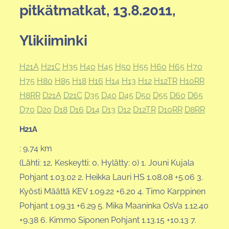
pitkätmatkat, 13.8.2011,
Ylikiiminki
H21A
H21C
H35
H40
H45
H50
H55
H60
H65
H70
H75
H80
H85
H18
H16
H14
H13
H12
H12TR
H10RR
H8RR
D21A
D21C
D35
D40
D45
D50
D55
D60
D65
D70
D20
D18
D16
D14
D13
D12
D12TR
D10RR
D8RR
H21A
: 9,74 km
(Lähti: 12, Keskeytti: 0, Hylätty: 0) 1. Jouni Kujala
Pohjant 1.03.02 2. Heikka Lauri HS 1.08.08 +5.06 3.
Kyösti Määttä KEV 1.09.22 +6.20 4. Timo Karppinen
Pohjant 1.09.31 +6.29 5. Mika Maaninka OsVa 1.12.40
+9.38 6. Kimmo Siponen Pohjant 1.13.15 +10.13 7.