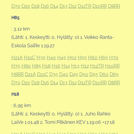
D70
D20
D18
D16
D14
D13
D12
D12TR
D10RR
D8RR
H85
: 3,12 km
(Lähti: 1, Keskeytti: 0, Hylätty: 0) 1. Veikko Ranta-
Eskola SalRe 1.19.27
H21A
H21C
H35
H40
H45
H50
H55
H60
H65
H70
H75
H80
H85
H18
H16
H14
H13
H12
H12TR
H10RR
H8RR
D21A
D21C
D35
D40
D45
D50
D55
D60
D65
D70
D20
D18
D16
D14
D13
D12
D12TR
D10RR
D8RR
H18
: 6,95 km
(Lähti: 2, Keskeytti: 0, Hylätty: 0) 1. Juho Rahko
LaiVe 1.01.48 2. Tomi Pitkänen KEV 1.19.06 +17.18