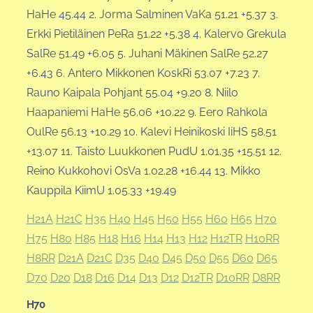
HaHe 45.44 2. Jorma Salminen VaKa 51.21 +5.37 3.
Erkki Pietiläinen PeRa 51.22 +5.38 4. Kalervo Grekula
SalRe 51.49 +6.05 5. Juhani Mäkinen SalRe 52.27
+6.43 6. Antero Mikkonen KoskRi 53.07 +7.23 7.
Rauno Kaipala Pohjant 55.04 +9.20 8. Niilo
Haapaniemi HaHe 56.06 +10.22 9. Eero Rahkola
OulRe 56.13 +10.29 10. Kalevi Heinikoski IiHS 58.51
+13.07 11. Taisto Luukkonen PudU 1.01.35 +15.51 12.
Reino Kukkohovi OsVa 1.02.28 +16.44 13. Mikko
Kauppila KiimU 1.05.33 +19.49
H21A
H21C
H35
H40
H45
H50
H55
H60
H65
H70
H75
H80
H85
H18
H16
H14
H13
H12
H12TR
H10RR
H8RR
D21A
D21C
D35
D40
D45
D50
D55
D60
D65
D70
D20
D18
D16
D14
D13
D12
D12TR
D10RR
D8RR
H70