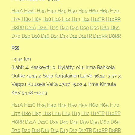
H21A
H21C
H35
H40
H45
H50
H55
H60
H65
H70
H75
H80
H85
H18
H16
H14
H13
H12
H12TR
H10RR
H8RR
D21A
D21C
D35
D40
D45
D50
D55
D60
D65
D70
D20
D18
D16
D14
D13
D12
D12TR
D10RR
D8RR
D55
: 3,94 km
(Lähti: 4, Keskeytti: 0, Hylätty: 0) 1. Irma Rahkola
OulRe 42.15 2. Seija Karjalainen LaiVe 46.12 +3.57 3.
Vappu Kuusela VaKa 47.17 +5.02 4. Irma Kinnula
KEV 54.18 +12.03
H21A
H21C
H35
H40
H45
H50
H55
H60
H65
H70
H75
H80
H85
H18
H16
H14
H13
H12
H12TR
H10RR
H8RR
D21A
D21C
D35
D40
D45
D50
D55
D60
D65
D70
D20
D18
D16
D14
D13
D12
D12TR
D10RR
D8RR