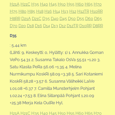
H21A
H21C
H35
H40
H45
H50
H55
H60
H65
H70
H75
H80
H85
H18
H16
H14
H13
H12
H12TR
H10RR
H8RR
D21A
D21C
D35
D40
D45
D50
D55
D60
D65
D70
D20
D18
D16
D14
D13
D12
D12TR
D10RR
D8RR
D35
: 5,44 km
(Lähti: 9, Keskeytti: 0, Hylätty: 1) 1. Annukka Goman
VePo 54.31 2. Susanna Takalo OsVa 55.51 +1.20 3.
Satu Klasila PeRa 56.06 +1.35 4. Melina
Nurmikumpu KoskRi 58.09 +3.38 5. Sari Kotaniemi
KoskRi 58.28 +3.57 6. Susanna Väliheikki LaiVe
1.01.08 +6.37 7. Camilla Munsterhjelm Pohjant
1.02.24 +7.53 8. Elina Sillanpää Pohjant 1.20.09
+25.38 Merja Kela OulRe Hyl.
H21A
H21C
H35
H40
H45
H50
H55
H60
H65
H70