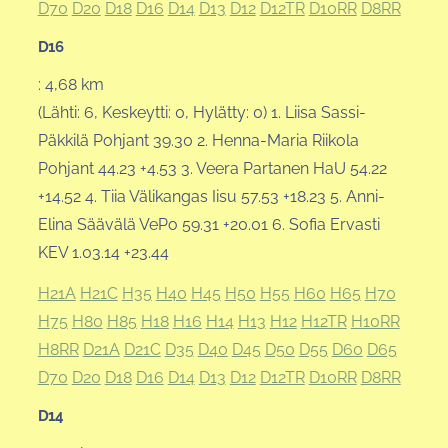
D70
D20
D18
D16
D14
D13
D12
D12TR
D10RR
D8RR
D16
: 4,68 km
(Lähti: 6, Keskeytti: 0, Hylätty: 0) 1. Liisa Sassi-
Päkkilä Pohjant 39.30 2. Henna-Maria Riikola
Pohjant 44.23 +4.53 3. Veera Partanen HaU 54.22
+14.52 4. Tiia Välikangas Iisu 57.53 +18.23 5. Anni-
Elina Säävälä VePo 59.31 +20.01 6. Sofia Ervasti
KEV 1.03.14 +23.44
H21A
H21C
H35
H40
H45
H50
H55
H60
H65
H70
H75
H80
H85
H18
H16
H14
H13
H12
H12TR
H10RR
H8RR
D21A
D21C
D35
D40
D45
D50
D55
D60
D65
D70
D20
D18
D16
D14
D13
D12
D12TR
D10RR
D8RR
D14