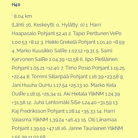
H40
: 8,04 km
(Lähti: 16, Keskeytti: 0, Hylätty: 0) 1. Harri
Haapasalo Pohjant 52.41 2. Tapio Perttunen VePo
1.00.53 +8.12 3. Heikki Grekelä Pohjant 1.01.40 +8.59
4. Marko Kuusikko SalRe 1.02.12 +9.31 5. Sami
Karvonen SalRe 1.04.39 +11.58 6. Ilpo Pietiläinen
Pohjant 1.05.21 +12.40 7. Timo Posio Pohjant 1.15.25
+22.44 8. Tommi Sillanpää Pohjant 1.16.39 +23.58 9.
Jani Huuha OuHu 1.17.54 +25.13 10. Marko Kela
OulRe 1.18.15 +25.34 11. Aki Hietala YlikNM 1.24.39
+31.58 12. Juha Lehtomäki SiSe 1.24.40 +31.59 13.
Kaj Fredriksson Pohjant 1.28.14 +35.33 14. Harri
Valasma YlikNM 1.39.24 +46.43 15. Olli Liinamaa
Pohjant 1.39.59 +47.18 16. Janne Tauriainen YlikNM
1.55.39 +1.02.58