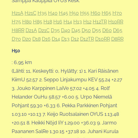
Samppa Kauppila OYUS Kesk.
H21A
H21C
H35
H40
H45
H50
H55
H60
H65
H70
H75
H80
H85
H18
H16
H14
H13
H12
H12TR
H10RR
H8RR
D21A
D21C
D35
D40
D45
D50
D55
D60
D65
D70
D20
D18
D16
D14
D13
D12
D12TR
D10RR
D8RR
H50
: 6,95 km
(Lähti: 11, Keskeytti: 0, Hylätty: 1) 1. Kari Räisänen
KiimU 52.57 2. Seppo Linjakumpu KEV 55.24 +2.27
3. Jouko Karppinen LaiVe 57.02 +4.05 4. Rolf
Helander OuHu 58.57 +6.00 5. Urpo Niemelä
Pohjant 59.30 +6.33 6. Pekka Parkkinen Pohjant
1.03.10 +10.13 7. Keijo Ruotsalainen OYUS 1.13.48
+20.51 8. Heikki Nöjd IiY 1.29.00 +36.03 9. Jarmo
Paananen SalRe 1.30.15 +37.18 10. Juhani Kurula