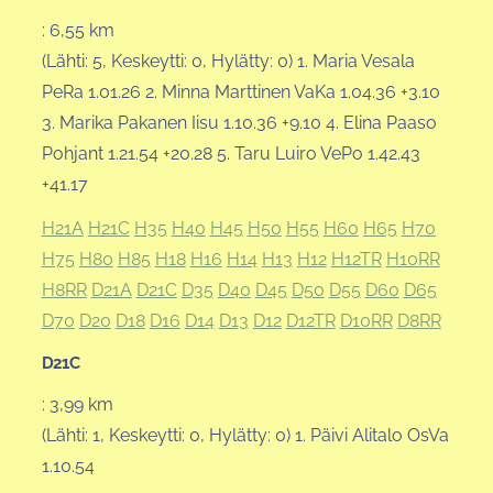
: 6,55 km
(Lähti: 5, Keskeytti: 0, Hylätty: 0) 1. Maria Vesala
PeRa 1.01.26 2. Minna Marttinen VaKa 1.04.36 +3.10
3. Marika Pakanen Iisu 1.10.36 +9.10 4. Elina Paaso
Pohjant 1.21.54 +20.28 5. Taru Luiro VePo 1.42.43
+41.17
H21A
H21C
H35
H40
H45
H50
H55
H60
H65
H70
H75
H80
H85
H18
H16
H14
H13
H12
H12TR
H10RR
H8RR
D21A
D21C
D35
D40
D45
D50
D55
D60
D65
D70
D20
D18
D16
D14
D13
D12
D12TR
D10RR
D8RR
D21C
: 3,99 km
(Lähti: 1, Keskeytti: 0, Hylätty: 0) 1. Päivi Alitalo OsVa
1.10.54