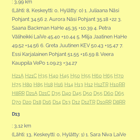
: 3,99 km
(Lähti: 8, Keskeytti: 0, Hylätty: 0) 1. Juliaana Näsi
Pohjant 34.56 2. Aurora Näsi Pohjant 35.18 +22 3.
Saana Backman HaHe 45.35 +10.39 4. Petra
Väliheikki LaiVe 45.40 +10.44 5. Milja Jaatinen HaHe
49.52 +14.56 6. Greta Juutinen KEV 50.43 +15.47 7.
Essi Karjalainen Pohjant 51.55 +16.59 8. Veera
Kauppila VePo 1.09.23 +34.27
H21A
H21C
H35
H40
H45
H50
H55
H60
H65
H70
H75
H80
H85
H18
H16
H14
H13
H12
H12TR
H10RR
H8RR
D21A
D21C
D35
D40
D45
D50
D55
D60
D65
D70
D20
D18
D16
D14
D13
D12
D12TR
D10RR
D8RR
D13
: 3,12 km
(Lähti: 13, Keskeytti: 0, Hylätty: 1) 1. Sara Niva LaiVe