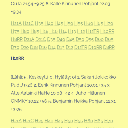
OuTa 21.54 +9.25 8. Kalle Kinnunen Pohjant 22.03
+9.34
H21A
H21C
H35
H40
H45
H50
H55
H60
H65
H70
H75
H80
H85
H18
H16
H14
H13
H12
H12TR
H10RR
H8RR
D21A
D21C
D35
D40
D45
D50
D55
D60
D65
D70
D20
D18
D16
D14
D13
D12
D12TR
D10RR
D8RR
H10RR
(Lähti: 5, Keskeytti: 0, Hylätty: 0) 1. Sakari Jokikokko
PudU 9.26 2. Eerik Kinnunen Pohjant 10.01 +35 3.
Atte Aatsinki HaHe 10.08 +42 4. Juho Hiltunen
ONMKY 10.22 +56 5. Benjamin Heikka Pohjant 12.31
+3.05
H21A
H21C
H35
H40
H45
H50
H55
H60
H65
H70