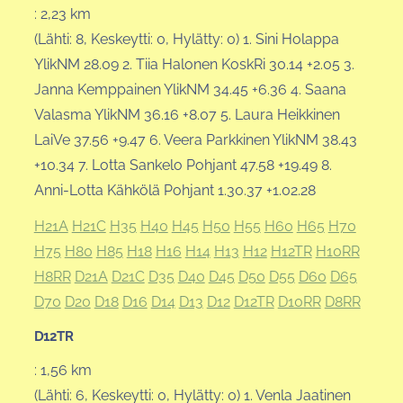
: 2,23 km
(Lähti: 8, Keskeytti: 0, Hylätty: 0) 1. Sini Holappa
YlikNM 28.09 2. Tiia Halonen KoskRi 30.14 +2.05 3.
Janna Kemppainen YlikNM 34.45 +6.36 4. Saana
Valasma YlikNM 36.16 +8.07 5. Laura Heikkinen
LaiVe 37.56 +9.47 6. Veera Parkkinen YlikNM 38.43
+10.34 7. Lotta Sankelo Pohjant 47.58 +19.49 8.
Anni-Lotta Kähkölä Pohjant 1.30.37 +1.02.28
H21A
H21C
H35
H40
H45
H50
H55
H60
H65
H70
H75
H80
H85
H18
H16
H14
H13
H12
H12TR
H10RR
H8RR
D21A
D21C
D35
D40
D45
D50
D55
D60
D65
D70
D20
D18
D16
D14
D13
D12
D12TR
D10RR
D8RR
D12TR
: 1,56 km
(Lähti: 6, Keskeytti: 0, Hylätty: 0) 1. Venla Jaatinen