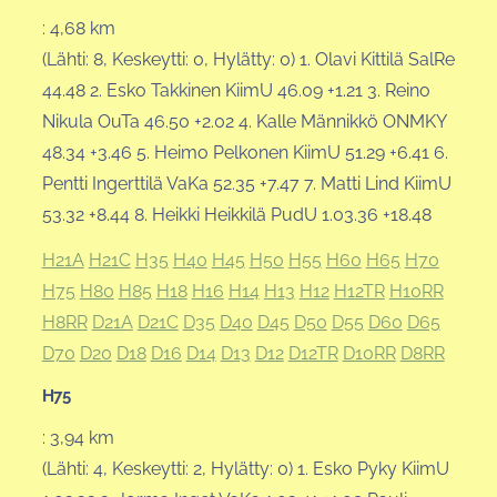
: 4,68 km
(Lähti: 8, Keskeytti: 0, Hylätty: 0) 1. Olavi Kittilä SalRe
44.48 2. Esko Takkinen KiimU 46.09 +1.21 3. Reino
Nikula OuTa 46.50 +2.02 4. Kalle Männikkö ONMKY
48.34 +3.46 5. Heimo Pelkonen KiimU 51.29 +6.41 6.
Pentti Ingerttilä VaKa 52.35 +7.47 7. Matti Lind KiimU
53.32 +8.44 8. Heikki Heikkilä PudU 1.03.36 +18.48
H21A
H21C
H35
H40
H45
H50
H55
H60
H65
H70
H75
H80
H85
H18
H16
H14
H13
H12
H12TR
H10RR
H8RR
D21A
D21C
D35
D40
D45
D50
D55
D60
D65
D70
D20
D18
D16
D14
D13
D12
D12TR
D10RR
D8RR
H75
: 3,94 km
(Lähti: 4, Keskeytti: 2, Hylätty: 0) 1. Esko Pyky KiimU