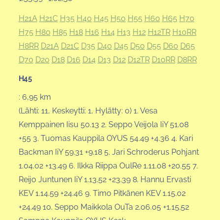
H21A
H21C
H35
H40
H45
H50
H55
H60
H65
H70
H75
H80
H85
H18
H16
H14
H13
H12
H12TR
H10RR
H8RR
D21A
D21C
D35
D40
D45
D50
D55
D60
D65
D70
D20
D18
D16
D14
D13
D12
D12TR
D10RR
D8RR
H45
: 6,95 km
(Lähti: 11, Keskeytti: 1, Hylätty: 0) 1. Vesa
Kemppainen Iisu 50.13 2. Seppo Veijola IiY 51.08
+55 3. Tuomas Kauppila OYUS 54.49 +4.36 4. Kari
Backman IiY 59.31 +9.18 5. Jari Schroderus Pohjant
1.04.02 +13.49 6. Ilkka Riippa OulRe 1.11.08 +20.55 7.
Reijo Juntunen IiY 1.13.52 +23.39 8. Hannu Ervasti
KEV 1.14.59 +24.46 9. Timo Pitkänen KEV 1.15.02
+24.49 10. Seppo Maikkola OuTa 2.06.05 +1.15.52