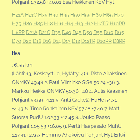
Pohjant 1.32.58 +40.01 Esa Heikkinen KEV Hyl.
H21A
H21C
H35
H40
H45
H50
H55
H60
H65
H70
H75
H80
H85
H18
H16
H14
H13
H12
H12TR
H10RR
H8RR
D21A
D21C
D35
D40
D45
D50
D55
D60
D65
D70
D20
D18
D16
D14
D13
D12
D12TR
D10RR
D8RR
H55
: 6,55 km
(Lähti: 13, Keskeytti: 0, Hylätty: 4) 1. Risto Airaksinen
ONMKY 49.48 2. Pauli Vilminko SiSe 50.24 +36 3.
Markku Heikka ONMKY 50.36 +48 4. Aulis Kaasinen
Pohjant 53.59 +4.11 5. Antti Grekelä HaHe 54.31
+4.43 6. Timo Ronkainen KEV 57.28 +7.40 7. Matti
Suorsa PudU 1.02.33 +12.45 8. Jouko Paaso
Pohjant 1.05.53 +16.05 9. Pertti Haapasalo MuhU
1.17.41 +27.53 Hemmo Ahokoivu Pohjant Hyl. Erkki