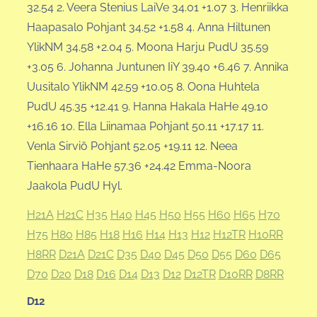
32.54 2. Veera Stenius LaiVe 34.01 +1.07 3. Henriikka
Haapasalo Pohjant 34.52 +1.58 4. Anna Hiltunen
YlikNM 34.58 +2.04 5. Moona Harju PudU 35.59
+3.05 6. Johanna Juntunen IiY 39.40 +6.46 7. Annika
Uusitalo YlikNM 42.59 +10.05 8. Oona Huhtela
PudU 45.35 +12.41 9. Hanna Hakala HaHe 49.10
+16.16 10. Ella Liinamaa Pohjant 50.11 +17.17 11.
Venla Sirviö Pohjant 52.05 +19.11 12. Neea
Tienhaara HaHe 57.36 +24.42 Emma-Noora
Jaakola PudU Hyl.
H21A
H21C
H35
H40
H45
H50
H55
H60
H65
H70
H75
H80
H85
H18
H16
H14
H13
H12
H12TR
H10RR
H8RR
D21A
D21C
D35
D40
D45
D50
D55
D60
D65
D70
D20
D18
D16
D14
D13
D12
D12TR
D10RR
D8RR
D12