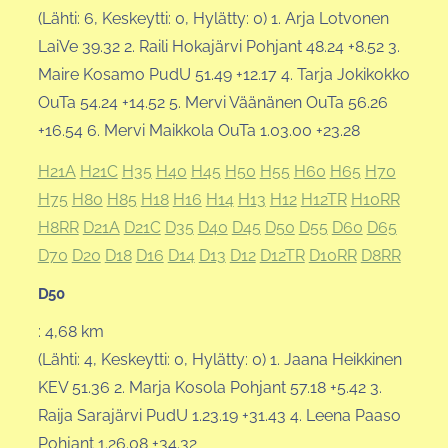
(Lähti: 6, Keskeytti: 0, Hylätty: 0) 1. Arja Lotvonen
LaiVe 39.32 2. Raili Hokajärvi Pohjant 48.24 +8.52 3.
Maire Kosamo PudU 51.49 +12.17 4. Tarja Jokikokko
OuTa 54.24 +14.52 5. Mervi Väänänen OuTa 56.26
+16.54 6. Mervi Maikkola OuTa 1.03.00 +23.28
H21A
H21C
H35
H40
H45
H50
H55
H60
H65
H70
H75
H80
H85
H18
H16
H14
H13
H12
H12TR
H10RR
H8RR
D21A
D21C
D35
D40
D45
D50
D55
D60
D65
D70
D20
D18
D16
D14
D13
D12
D12TR
D10RR
D8RR
D50
: 4,68 km
(Lähti: 4, Keskeytti: 0, Hylätty: 0) 1. Jaana Heikkinen
KEV 51.36 2. Marja Kosola Pohjant 57.18 +5.42 3.
Raija Sarajärvi PudU 1.23.19 +31.43 4. Leena Paaso
Pohjant 1.26.08 +34.32