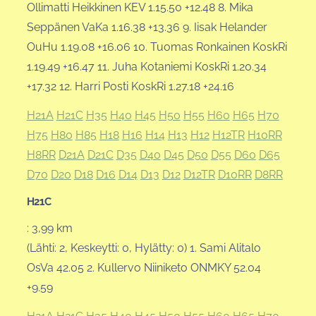
Ollimatti Heikkinen KEV 1.15.50 +12.48 8. Mika
Seppänen VaKa 1.16.38 +13.36 9. Iisak Helander
OuHu 1.19.08 +16.06 10. Tuomas Ronkainen KoskRi
1.19.49 +16.47 11. Juha Kotaniemi KoskRi 1.20.34
+17.32 12. Harri Posti KoskRi 1.27.18 +24.16
H21A
H21C
H35
H40
H45
H50
H55
H60
H65
H70
H75
H80
H85
H18
H16
H14
H13
H12
H12TR
H10RR
H8RR
D21A
D21C
D35
D40
D45
D50
D55
D60
D65
D70
D20
D18
D16
D14
D13
D12
D12TR
D10RR
D8RR
H21C
: 3,99 km
(Lähti: 2, Keskeytti: 0, Hylätty: 0) 1. Sami Alitalo
OsVa 42.05 2. Kullervo Niiniketo ONMKY 52.04
+9.59