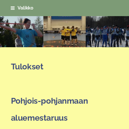
Siirry
Valikko
sivun
sisältöön
Sivuston etusivulle
Tulokset
Pohjois-pohjanmaan
aluemestaruus