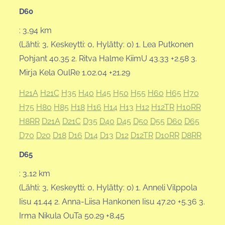
D60
: 3,94 km
(Lähti: 3, Keskeytti: 0, Hylätty: 0) 1. Lea Putkonen
Pohjant 40.35 2. Ritva Halme KiimU 43.33 +2.58 3.
Mirja Kela OulRe 1.02.04 +21.29
H21A
H21C
H35
H40
H45
H50
H55
H60
H65
H70
H75
H80
H85
H18
H16
H14
H13
H12
H12TR
H10RR
H8RR
D21A
D21C
D35
D40
D45
D50
D55
D60
D65
D70
D20
D18
D16
D14
D13
D12
D12TR
D10RR
D8RR
D65
: 3,12 km
(Lähti: 3, Keskeytti: 0, Hylätty: 0) 1. Anneli Vilppola
Iisu 41.44 2. Anna-Liisa Hankonen Iisu 47.20 +5.36 3.
Irma Nikula OuTa 50.29 +8.45