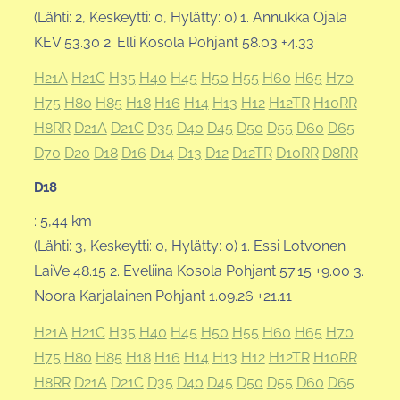
(Lähti: 2, Keskeytti: 0, Hylätty: 0) 1. Annukka Ojala
KEV 53.30 2. Elli Kosola Pohjant 58.03 +4.33
H21A
H21C
H35
H40
H45
H50
H55
H60
H65
H70
H75
H80
H85
H18
H16
H14
H13
H12
H12TR
H10RR
H8RR
D21A
D21C
D35
D40
D45
D50
D55
D60
D65
D70
D20
D18
D16
D14
D13
D12
D12TR
D10RR
D8RR
D18
: 5,44 km
(Lähti: 3, Keskeytti: 0, Hylätty: 0) 1. Essi Lotvonen
LaiVe 48.15 2. Eveliina Kosola Pohjant 57.15 +9.00 3.
Noora Karjalainen Pohjant 1.09.26 +21.11
H21A
H21C
H35
H40
H45
H50
H55
H60
H65
H70
H75
H80
H85
H18
H16
H14
H13
H12
H12TR
H10RR
H8RR
D21A
D21C
D35
D40
D45
D50
D55
D60
D65