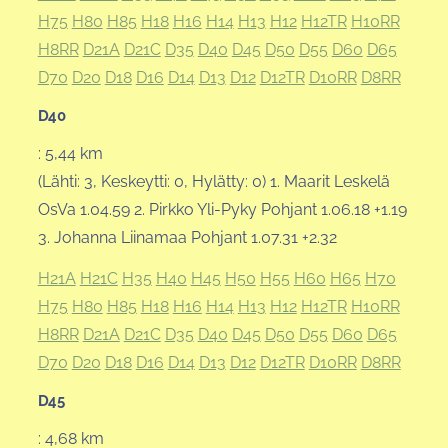
H75
H80
H85
H18
H16
H14
H13
H12
H12TR
H10RR
H8RR
D21A
D21C
D35
D40
D45
D50
D55
D60
D65
D70
D20
D18
D16
D14
D13
D12
D12TR
D10RR
D8RR
D40
: 5,44 km
(Lähti: 3, Keskeytti: 0, Hylätty: 0) 1. Maarit Leskelä
OsVa 1.04.59 2. Pirkko Yli-Pyky Pohjant 1.06.18 +1.19
3. Johanna Liinamaa Pohjant 1.07.31 +2.32
H21A
H21C
H35
H40
H45
H50
H55
H60
H65
H70
H75
H80
H85
H18
H16
H14
H13
H12
H12TR
H10RR
H8RR
D21A
D21C
D35
D40
D45
D50
D55
D60
D65
D70
D20
D18
D16
D14
D13
D12
D12TR
D10RR
D8RR
D45
: 4,68 km