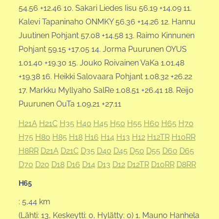
54.56 +12.46 10. Sakari Liedes Iisu 56.19 +14.09 11.
Kalevi Tapaninaho ONMKY 56.36 +14.26 12. Hannu
Juutinen Pohjant 57.08 +14.58 13. Raimo Kinnunen
Pohjant 59.15 +17.05 14. Jorma Puurunen OYUS
1.01.40 +19.30 15. Jouko Roivainen VaKa 1.01.48
+19.38 16. Heikki Salovaara Pohjant 1.08.32 +26.22
17. Markku Myllyaho SalRe 1.08.51 +26.41 18. Reijo
Puurunen OuTa 1.09.21 +27.11
H21A
H21C
H35
H40
H45
H50
H55
H60
H65
H70
H75
H80
H85
H18
H16
H14
H13
H12
H12TR
H10RR
H8RR
D21A
D21C
D35
D40
D45
D50
D55
D60
D65
D70
D20
D18
D16
D14
D13
D12
D12TR
D10RR
D8RR
H65
: 5,44 km
(Lähti: 13, Keskeytti: 0, Hylätty: 0) 1. Mauno Hanhela