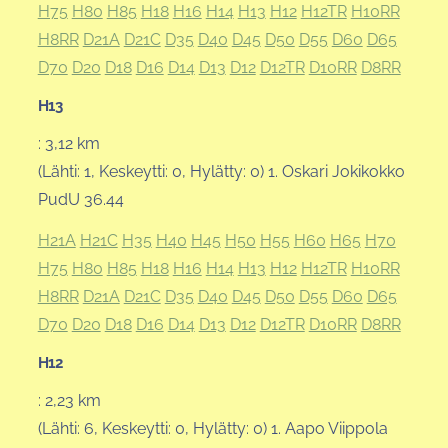
H75
H80
H85
H18
H16
H14
H13
H12
H12TR
H10RR
H8RR
D21A
D21C
D35
D40
D45
D50
D55
D60
D65
D70
D20
D18
D16
D14
D13
D12
D12TR
D10RR
D8RR
H13
: 3,12 km
(Lähti: 1, Keskeytti: 0, Hylätty: 0) 1. Oskari Jokikokko
PudU 36.44
H21A
H21C
H35
H40
H45
H50
H55
H60
H65
H70
H75
H80
H85
H18
H16
H14
H13
H12
H12TR
H10RR
H8RR
D21A
D21C
D35
D40
D45
D50
D55
D60
D65
D70
D20
D18
D16
D14
D13
D12
D12TR
D10RR
D8RR
H12
: 2,23 km
(Lähti: 6, Keskeytti: 0, Hylätty: 0) 1. Aapo Viippola