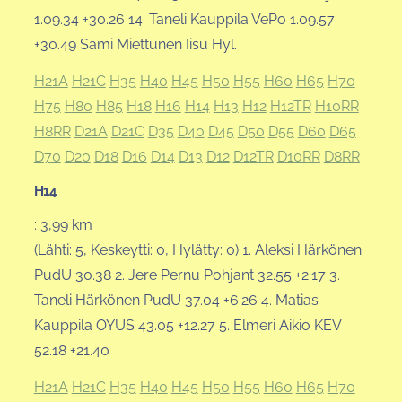
1.09.34 +30.26 14. Taneli Kauppila VePo 1.09.57
+30.49 Sami Miettunen Iisu Hyl.
H21A
H21C
H35
H40
H45
H50
H55
H60
H65
H70
H75
H80
H85
H18
H16
H14
H13
H12
H12TR
H10RR
H8RR
D21A
D21C
D35
D40
D45
D50
D55
D60
D65
D70
D20
D18
D16
D14
D13
D12
D12TR
D10RR
D8RR
H14
: 3,99 km
(Lähti: 5, Keskeytti: 0, Hylätty: 0) 1. Aleksi Härkönen
PudU 30.38 2. Jere Pernu Pohjant 32.55 +2.17 3.
Taneli Härkönen PudU 37.04 +6.26 4. Matias
Kauppila OYUS 43.05 +12.27 5. Elmeri Aikio KEV
52.18 +21.40
H21A
H21C
H35
H40
H45
H50
H55
H60
H65
H70