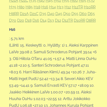
H21A
H21C
H35
H40
H45
H50
H55
H60
H65
H70
H75
H80
H85
H18
H16
H14
H13
H12
H12TR
H10RR
H8RR
D21A
D21C
D35
D40
D45
D50
D55
D60
D65
D70
D20
D18
D16
D14
D13
D12
D12TR
D10RR
D8RR
H16
: 5,71 km
(Lähti: 15, Keskeytti: 0, Hylätty: 1) 1. Aleksi Karppinen
LaiVe 39.08 2. Samuli Schroderus Pohjant 39.14 +6
3. Olli Hiitola OTaru 41.05 +1.57 4. Matti Linna OuHu
41.18 +2.10 5. Santeri Schroderus Pohjant 47.11
+8.03 6. Harri Räisänen KiimU 49.34 +10.26 7. Juha-
Matti Inget PudU 52.42 +13.34 8. Severi Aikio KEV
53.49 +14.41 9. Samuli Ervasti KEV 57.17 +18.09 10.
Jaakko Heikkinen LaiVe 1.00.07 +20.59 11. Aleksi
Huuha OuHu 1.02.03 +22.55 12. Arttu Jokikokko
PudU 1.06.18 +27.10 13. Johannes Kurula Pohjant