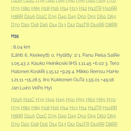
H21A
H21C
H35
H40
H45
H50
H55
H60
H65
H70
H75
H80
H85
H18
H16
H14
H13
H12
H12TR
H10RR
H8RR
D21A
D21C
D35
D40
D45
D50
D55
D60
D65
D70
D20
D18
D16
D14
D13
D12
D12TR
D10RR
D8RR
H35
: 8,04 km
(Lähti: 6, Keskeytti: 0, Hylätty: 1) 1. Panu Peisa SalRe
1.05.43 2. Kauko Heinikoski IiHS 1.11.45 +6.02 3. Tero
Halonen KoskRi 1.15.12 +9.29 4. Mikko Remsu HaHe
1.21.11 +15.28 5. Iiro Kukkonen OuTa 1.55.01 +49.18
Jan Luiro VePo Hyl.
H21A
H21C
H35
H40
H45
H50
H55
H60
H65
H70
H75
H80
H85
H18
H16
H14
H13
H12
H12TR
H10RR
H8RR
D21A
D21C
D35
D40
D45
D50
D55
D60
D65
D70
D20
D18
D16
D14
D13
D12
D12TR
D10RR
D8RR